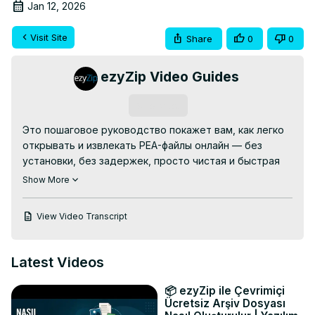
Jan 12, 2026
Visit Site
Share
0
0
ezyZip Video Guides
Subscribe
Это пошаговое руководство покажет вам, как легко 
открывать и извлекать PEA-файлы онлайн — без 
установки, без задержек, просто чистая и быстрая 
обработка файлов! Идеально подходит для работы с 
Show More
PEA-файлами, когда у вас мало времени или 
инструментов.

View Video Transcript
👉 БЕСПЛАТНЫЙ онлайн-экстрактор PEA:
https://www.ezyzip.com/ru-pea.html
ПРОСТОЙ ПРОЦЕСС ИЗВЛЕЧЕНИЯ:

Latest Videos
- Загрузите свой PEA-файл — нажмите «Выбрать PEA-
файл для открытия» или просто перетащите его в 
📦 ezyZip ile Çevrimiçi
область загрузки.

Ücretsiz Arşiv Dosyası