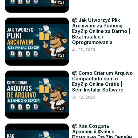
1:21
📦 Jak Utworzyć Plik
Archiwum za Pomocą
EzyZip Online za Darmo |
Bez Instalacji
Oprogramowania
Jul 12, 2026
1:21
📦 Como Criar um Arquivo
Compactado com o
EzyZip Online Grátis |
Sem Instalar Software
Jul 12, 2026
1:30
📦 Как Создать
Архивный Файл с
Помощью EzyZip Онлайн