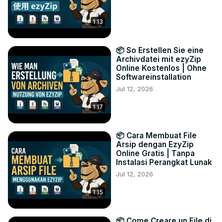
1:13
📦 So Erstellen Sie eine
Archivdatei mit ezyZip
Online Kostenlos | Ohne
Softwareinstallation
Jul 12, 2026
1:17
📦 Cara Membuat File
Arsip dengan EzyZip
Online Gratis | Tanpa
Instalasi Perangkat Lunak
Jul 12, 2026
1:15
📦 Come Creare un File di