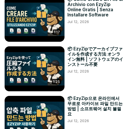
Archivio con EzyZip
Online Gratis | Senza
Installare Software
Jul 12, 2026
1:17
📦 EzyZipでアーカイブファ
イルを作成する方法 オンラ
イン無料 | ソフトウェアのイ
ンストール不要
Jul 12, 2026
1:25
📦 EzyZip으로 온라인에서
무료로 아카이브 파일 만드는
방법 | 소프트웨어 설치 불필
요
Jul 12, 2026