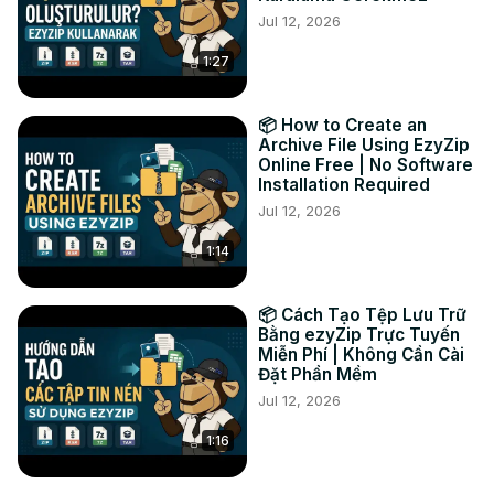
Jul 12, 2026
#конвертировать #видео #mp4

Твиттер:
 https://twitter.com/ezyzip
1:27
ФЕЙСБУК:
 https://www.facebook.com/ezyzip/
ЛИНКЕДИН:
 https://www.linkedin.com/showcase/ezyzip/
ПИНТЕРЕСТ:
 https://www.pinterest.com.au/ezyzip
📦 How to Create an
Archive File Using EzyZip
Online Free | No Software
Installation Required
Jul 12, 2026
1:14
📦 Cách Tạo Tệp Lưu Trữ
Bằng ezyZip Trực Tuyến
Miễn Phí | Không Cần Cài
Đặt Phần Mềm
Jul 12, 2026
1:16