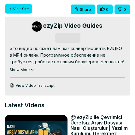
Visit Site
Share
0
0
ezyZip Video Guides
Subscribe
Это видео покажет вам, как конвертировать ВИДЕО 
в MP4 онлайн. Программное обеспечение не 
требуется, работает с вашим браузером. Бесплатно!

Перейдите по адресу:
 https://www.ezyzip.com/ru-
Show More
video-mp4.html
1. Нажмите «Выбрать видеофайл для конвертации», 
View Video Transcript
чтобы открыть окно выбора файла;

Перетащите видеофайл прямо в ezyZip.

2. Нажмите «Конвертировать в MP4». Начнется 
Latest Videos
процесс преобразования, который займет некоторое 
время.

📦 ezyZip ile Çevrimiçi
3. Нажмите «Сохранить файл MP4», чтобы сохранить 
Ücretsiz Arşiv Dosyası
преобразованный файл MP4 в выбранную вами папку 
Nasıl Oluşturulur | Yazılım
Kurulumu Gerekmez
назначения.
