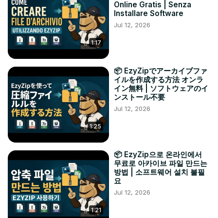
Online Gratis | Senza
Installare Software
Jul 12, 2026
1:17
📦 EzyZipでアーカイブファ
イルを作成する方法 オンラ
イン無料 | ソフトウェアのイ
ンストール不要
Jul 12, 2026
1:25
📦 EzyZip으로 온라인에서
무료로 아카이브 파일 만드는
방법 | 소프트웨어 설치 불필
요
Jul 12, 2026
1:21