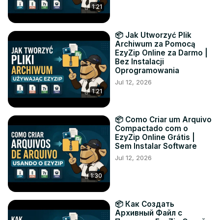
1:21
📦 Jak Utworzyć Plik
Archiwum za Pomocą
EzyZip Online za Darmo |
Bez Instalacji
Oprogramowania
Jul 12, 2026
1:21
📦 Como Criar um Arquivo
Compactado com o
EzyZip Online Grátis |
Sem Instalar Software
Jul 12, 2026
1:30
📦 Как Создать
Архивный Файл с