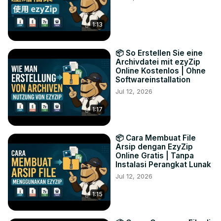
1:13
📦 So Erstellen Sie eine
Archivdatei mit ezyZip
Online Kostenlos | Ohne
Softwareinstallation
Jul 12, 2026
1:17
📦 Cara Membuat File
Arsip dengan EzyZip
Online Gratis | Tanpa
Instalasi Perangkat Lunak
Jul 12, 2026
1:15