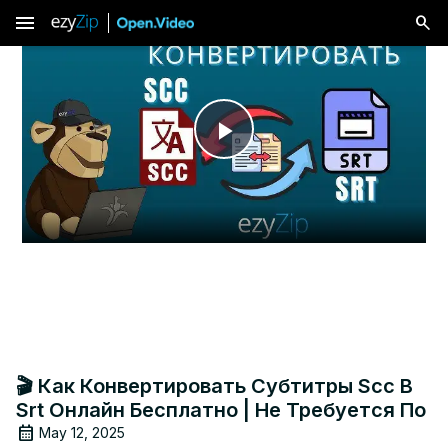
menu
Play
Video
🎬 Как Конвертировать Субтитры Scc В
Srt Онлайн Бесплатно | Не Требуется По
May 12, 2025