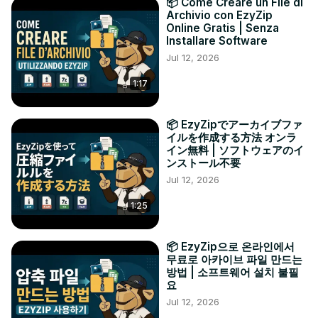
📦 Come Creare un File di
Archivio con EzyZip
Online Gratis | Senza
Installare Software
Jul 12, 2026
1:17
📦 EzyZipでアーカイブファ
イルを作成する方法 オンラ
イン無料 | ソフトウェアのイ
ンストール不要
Jul 12, 2026
1:25
📦 EzyZip으로 온라인에서
무료로 아카이브 파일 만드는
방법 | 소프트웨어 설치 불필
요
Jul 12, 2026