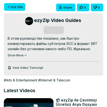
Visit Site
Share
0
0
ezyZip Video Guides
Subscribe
В этом руководстве показано, как быстро 
конвертировать файлы субтитров SCC в формат SRT 
онлайн без установки какого-либо ПО. Идеально 
подходит для создателей видео, издателей 
Show More
контента и всех, кто работает с веб-видео!

✅ БЕСПЛАТНЫЙ онлайн-конвертер SCC в SRT:
View Video Transcript
https://www.ezyzip.com/ru-scc-srt.html
ЛЕГКИЙ ПРОЦЕСС ИЗ 3 ШАГОВ:

#Arts & Entertainment
#Internet & Telecom
1️⃣ Загрузите файл SCC — нажмите «Выбрать файл 
SCC для конвертации» или просто перетащите его

Latest Videos
2️⃣ Нажмите «Конвертировать в SRT» и дождитесь 
завершения конвертации

📦 ezyZip ile Çevrimiçi
3️⃣ Загрузите новый файл SRT, нажав «Сохранить файл 
Ücretsiz Arşiv Dosyası
SRT»
