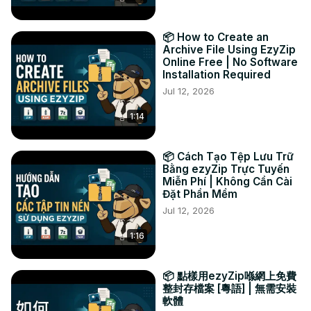
преобразованный файл MP3 в выбранную вами папку 
назначения.

📦 How to Create an
#конвертировать #ac3 #mp3

Archive File Using EzyZip
Твиттер:
 https://twitter.com/ezyzip
Online Free | No Software
Installation Required
ФЕЙСБУК:
 https://www.facebook.com/ezyzip/
ЛИНКЕДИН:
 https://www.linkedin.com/showcase/ezyzip/
Jul 12, 2026
ПИНТЕРЕСТ:
 https://www.pinterest.com.au/ezyzip
.
1:14
📦 Cách Tạo Tệp Lưu Trữ
Bằng ezyZip Trực Tuyến
Miễn Phí | Không Cần Cài
Đặt Phần Mềm
Jul 12, 2026
1:16
📦 點樣用ezyZip喺網上免費
整封存檔案 [粵語] | 無需安裝
軟體