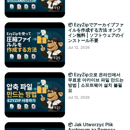
1:17
📦 EzyZipでアーカイブファ
イルを作成する方法 オンラ
イン無料 | ソフトウェアのイ
ンストール不要
Jul 12, 2026
1:25
📦 EzyZip으로 온라인에서
무료로 아카이브 파일 만드는
방법 | 소프트웨어 설치 불필
요
Jul 12, 2026
1:21
📦 Jak Utworzyć Plik
Archiwum za Pomocą