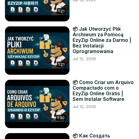
1:21
📦 Jak Utworzyć Plik
Archiwum za Pomocą
EzyZip Online za Darmo |
Bez Instalacji
Oprogramowania
Jul 12, 2026
1:21
📦 Como Criar um Arquivo
Compactado com o
EzyZip Online Grátis |
Sem Instalar Software
Jul 12, 2026
1:30
📦 Как Создать