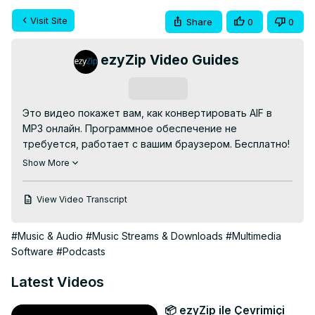
Visit Site
Share
0
0
ezyZip Video Guides
Subscribe
Это видео покажет вам, как конвертировать AIF в 
MP3 онлайн. Программное обеспечение не 
требуется, работает с вашим браузером. Бесплатно!

Идти к:
 https://www.ezyzip.com/ru-aif-mp3.html
Show More
1. Чтобы выбрать файл aif, у вас есть два варианта:

Нажмите «Выбрать aif-файл для конвертации», чтобы 
View Video Transcript
открыть средство выбора файла;

Перетащите файл aif прямо в ezyZip.

#Music & Audio
#Music Streams & Downloads
#Multimedia
2. Нажмите «Конвертировать в MP3». Начнется 
Software
#Podcasts
процесс преобразования, который займет некоторое 
время.

Latest Videos
3. Нажмите «Сохранить файл MP3», чтобы сохранить 
преобразованный файл MP3 в выбранную вами папку 
📦 ezyZip ile Çevrimiçi
назначения.
