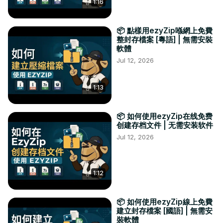
1:16
📦 點樣用ezyZip喺網上免費
整封存檔案 [粵語] | 無需安裝
軟體
Jul 12, 2026
1:13
📦 如何使用ezyZip在线免费
创建存档文件 | 无需安装软件
Jul 12, 2026
1:12
📦 如何使用ezyZip線上免費
建立封存檔案 [國語] | 無需安
裝軟體