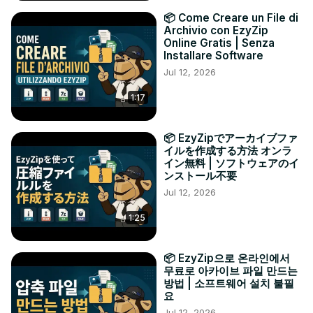
📦 Come Creare un File di
Archivio con EzyZip
Online Gratis | Senza
Installare Software
Jul 12, 2026
1:17
📦 EzyZipでアーカイブファ
イルを作成する方法 オンラ
イン無料 | ソフトウェアのイ
ンストール不要
Jul 12, 2026
1:25
📦 EzyZip으로 온라인에서
무료로 아카이브 파일 만드는
방법 | 소프트웨어 설치 불필
요
Jul 12, 2026