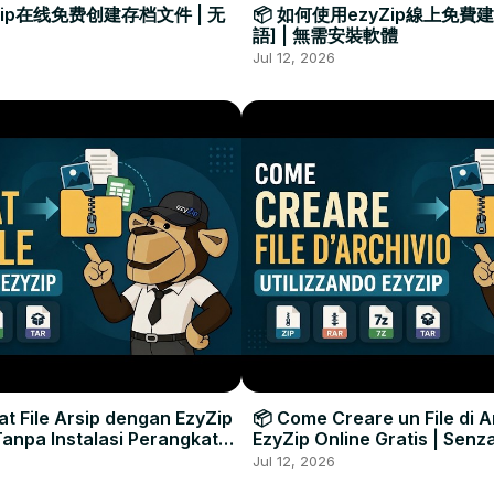
Zip在线免费创建存档文件 | 无
📦 如何使用ezyZip線上免費
語] | 無需安裝軟體
Jul 12, 2026
t File Arsip dengan EzyZip
📦 Come Creare un File di A
 Tanpa Instalasi Perangkat
EzyZip Online Gratis | Senza
Software
Jul 12, 2026