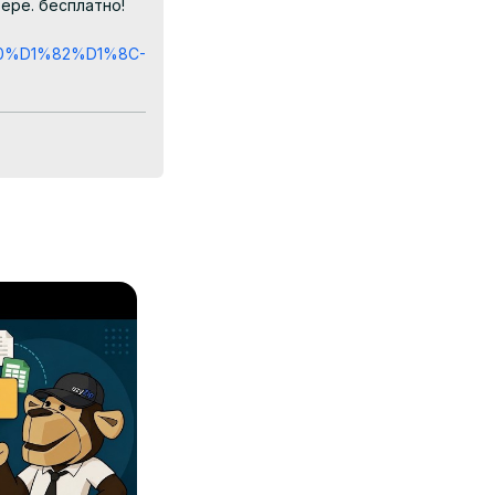
ре. бесплатно!

0%D1%82%D1%8C-