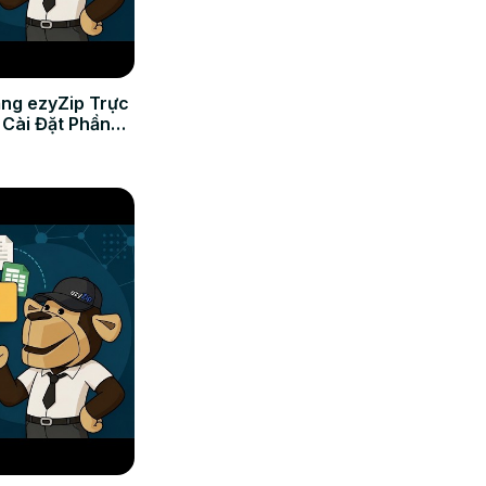
ằng ezyZip Trực
 Cài Đặt Phần