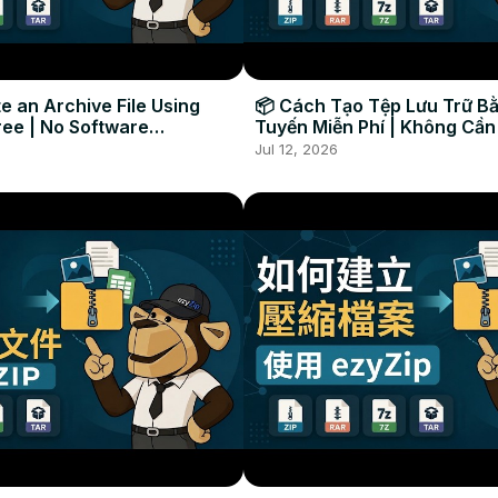
e an Archive File Using
📦 Cách Tạo Tệp Lưu Trữ B
ree | No Software
Tuyến Miễn Phí | Không Cần
uired
Mềm
Jul 12, 2026