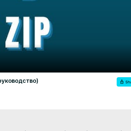
Video
 руководство)
Sh