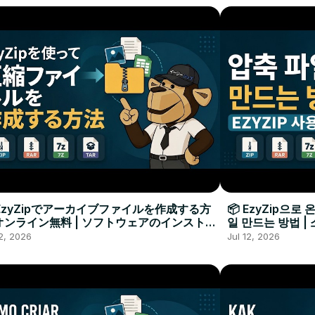
 EzyZipでアーカイブファイルを作成する方
📦 EzyZip으
オンライン無料 | ソフトウェアのインストー
일 만드는 방법 |
不要
12, 2026
Jul 12, 2026