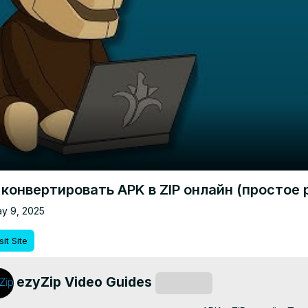
 конвертировать APK в ZIP онлайн (простое
y 9, 2025
sit Site
ezyZip Video Guides
Subscribe