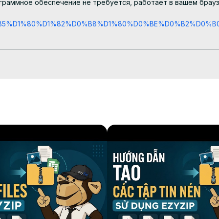
ограммное обеспечение не требуется, работает в вашем браузе
D0%B5%D1%80%D1%82%D0%B8%D1%80%D0%BE%D0%B2%D0%B
едство выбора файлов;

ания, который займет некоторое время.

ый ZIP-файл в выбранную вами папку назначения.
