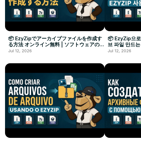
📦 EzyZipでアーカイブファイルを作成す
📦 EzyZip
る方法 オンライン無料 | ソフトウェアのイ
브 파일 만드는
ンストール不要
요
Jul 12, 2026
Jul 12, 2026