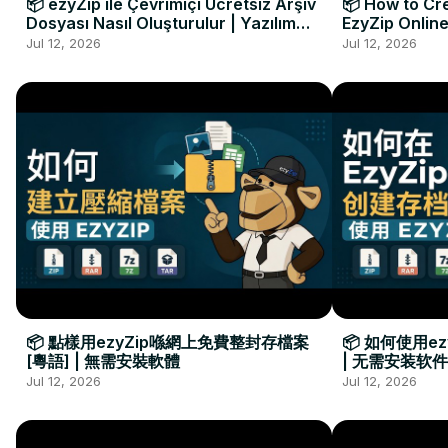
📦 ezyZip ile Çevrimiçi Ücretsiz Arşiv
📦 How to Cre
Dosyası Nasıl Oluşturulur | Yazılım
EzyZip Online
Kurulumu Gerekmez
Installation 
Jul 12, 2026
Jul 12, 2026
📦 點樣用ezyZip喺網上免費整封存檔案
📦 如何使用e
[粵語] | 無需安裝軟體
| 无需安装软件
Jul 12, 2026
Jul 12, 2026