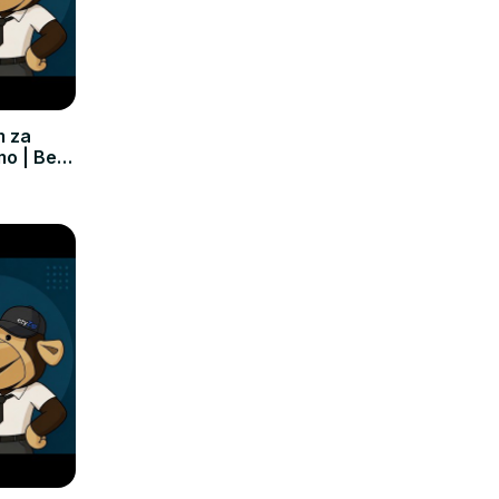
m za
mo | Bez