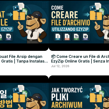
uat File Arsip dengan
📦 Come Creare un File di Arc
 Gratis | Tanpa Instalasi
EzyZip Online Gratis | Senza I
unak
Software
Jul 12, 2026