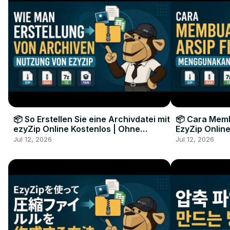
📦 So Erstellen Sie eine Archivdatei mit
📦 Cara Memb
ezyZip Online Kostenlos | Ohne
EzyZip Online
Softwareinstallation
Perangkat L
Jul 12, 2026
Jul 12, 2026