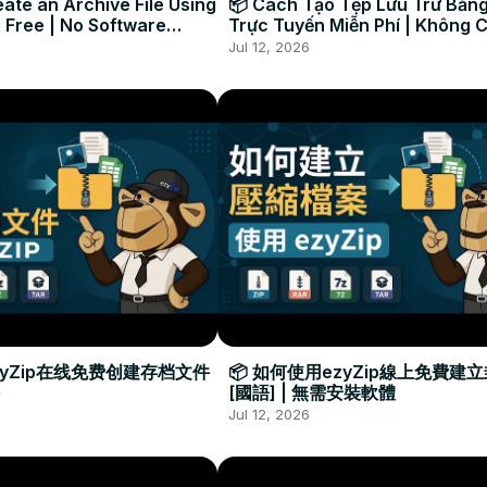
ate an Archive File Using
📦 Cách Tạo Tệp Lưu Trữ Bằng
 Free | No Software
Trực Tuyến Miễn Phí | Không 
Required
Đặt Phần Mềm
Jul 12, 2026
zyZip在线免费创建存档文件
📦 如何使用ezyZip線上免費建
[國語] | 無需安裝軟體
Jul 12, 2026