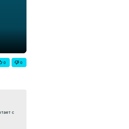
0
0
тает с 