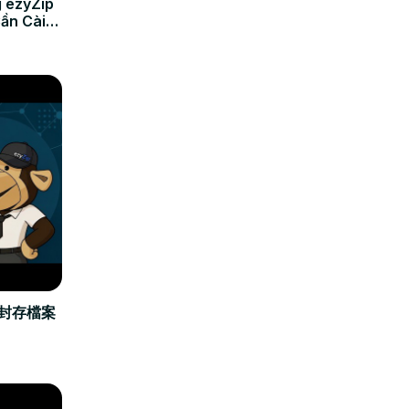
 ezyZip
Cần Cài
立封存檔案