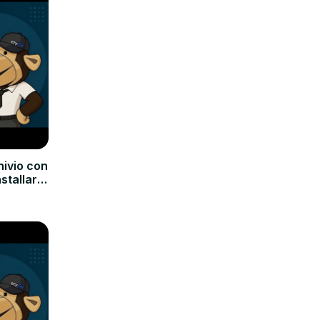
hivio con
nstallare