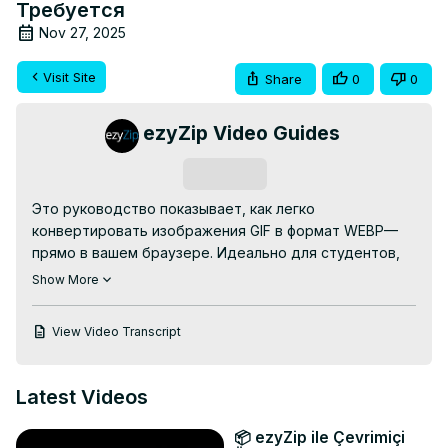
Требуется
Nov 27, 2025
Visit Site
Share
0
0
ezyZip Video Guides
Subscribe
Это руководство показывает, как легко 
конвертировать изображения GIF в формат WEBP—
прямо в вашем браузере. Идеально для студентов, 
профессионалов или любого, кто работает с 
Show More
различными форматами изображений!

БЕСПЛАТНЫЙ Онлайн конвертер GIF в WEBP:
View Video Transcript
https://www.ezyzip.com/ru-gif-webp.html
ПРОСТОЙ 3-ШАГОВЫЙ ПРОЦЕСС:

1. Загрузите ваш файл GIF – нажмите «Выберите файл 
Latest Videos
GIF для конвертации» или перетащите в поле.

2. Нажмите «Конвертировать в WEBP» и позвольте 
📦 ezyZip ile Çevrimiçi