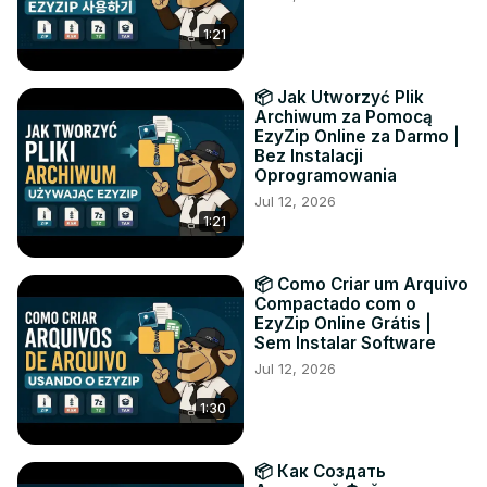
1:21
📦 Jak Utworzyć Plik
Archiwum za Pomocą
EzyZip Online za Darmo |
Bez Instalacji
Oprogramowania
Jul 12, 2026
1:21
📦 Como Criar um Arquivo
Compactado com o
EzyZip Online Grátis |
Sem Instalar Software
Jul 12, 2026
1:30
📦 Как Создать