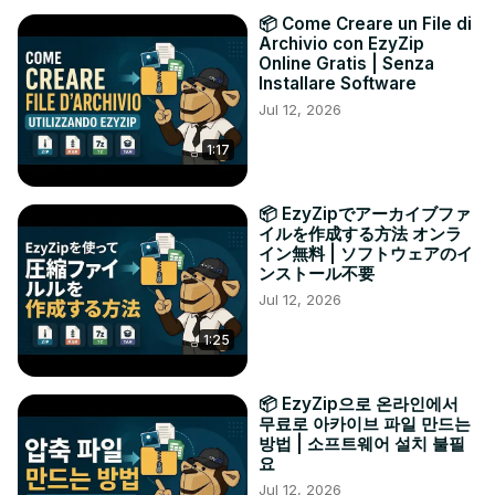
📦 Come Creare un File di
Archivio con EzyZip
Online Gratis | Senza
Installare Software
Jul 12, 2026
1:17
📦 EzyZipでアーカイブファ
イルを作成する方法 オンラ
イン無料 | ソフトウェアのイ
ンストール不要
Jul 12, 2026
1:25
📦 EzyZip으로 온라인에서
무료로 아카이브 파일 만드는
방법 | 소프트웨어 설치 불필
요
Jul 12, 2026