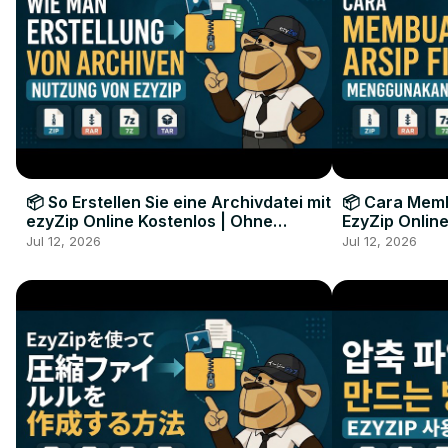
📦 So Erstellen Sie eine Archivdatei mit
📦 Cara Memb
ezyZip Online Kostenlos | Ohne
EzyZip Online
Softwareinstallation
Perangkat L
Jul 12, 2026
Jul 12, 2026