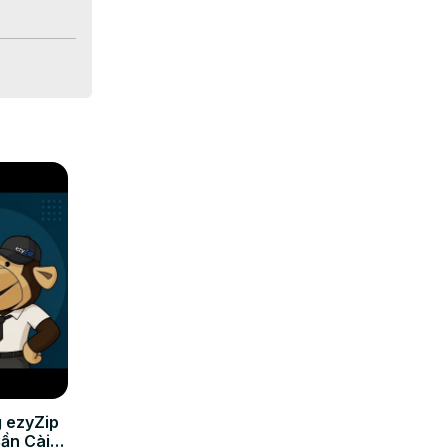
 ezyZip
Cần Cài