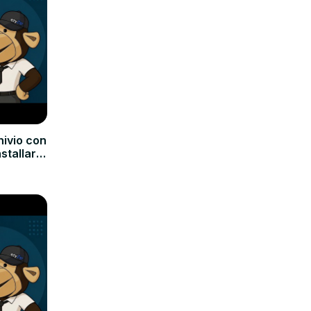
hivio con
nstallare