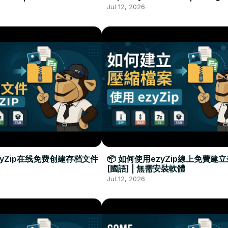
Required
Đặt Phần Mềm
Jul 12, 2026
zyZip在线免费创建存档文件
📦 如何使用ezyZip線上免費建
[國語] | 無需安裝軟體
Jul 12, 2026