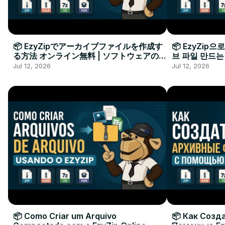
📦 EzyZipでアーカイブファイルを作成す
📦 EzyZip
る方法 オンライン無料 | ソフトウェアのイ
브 파일 만드는
ンストール不要
요
Jul 12, 2026
Jul 12, 2026
📦 Como Criar um Arquivo
📦 Как Созд