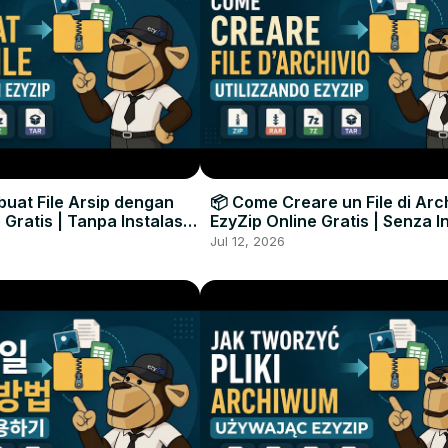
uat File Arsip dengan
📦 Come Creare un File di Arc
 Gratis | Tanpa Instalasi
EzyZip Online Gratis | Senza I
unak
Software
Jul 12, 2026