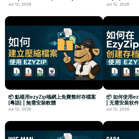
Kurulumu Gerekmez
Installation 
Jul 12, 2026
Jul 12, 2026
📦 點樣用ezyZip喺網上免費整封存檔案
📦 如何使用e
[粵語] | 無需安裝軟體
| 无需安装软件
Jul 12, 2026
Jul 12, 2026