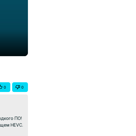
0
0
дкого ПО! 
щем HEVC.
