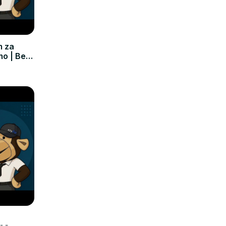
m za
mo | Bez