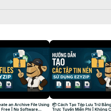
 конвертации» или перетащите его в поле.

нту обработать ваш файл.

видео.

альный видеоформат, совместимый практически со всеми 
евосходное качество и управляемый размер файла.

ертер #ezyzip

ate an Archive File Using
📦 Cách Tạo Tệp Lưu Trữ Bằng
 Free | No Software
Trực Tuyến Miễn Phí | Không 