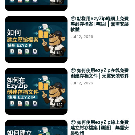
1:16
📦 點樣用ezyZip喺網上免費
整封存檔案 [粵語] | 無需安裝
軟體
Jul 12, 2026
1:13
📦 如何使用ezyZip在线免费
创建存档文件 | 无需安装软件
Jul 12, 2026
1:12
📦 如何使用ezyZip線上免費
建立封存檔案 [國語] | 無需安
裝軟體