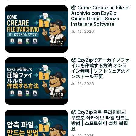
📦 Come Creare un File di
Archivio con EzyZip
Online Gratis | Senza
Installare Software
Jul 12, 2026
1:17
📦 EzyZipでアーカイブファ
イルを作成する方法 オンラ
イン無料 | ソフトウェアのイ
ンストール不要
Jul 12, 2026
1:25
📦 EzyZip으로 온라인에서
무료로 아카이브 파일 만드는
방법 | 소프트웨어 설치 불필
요
Jul 12, 2026