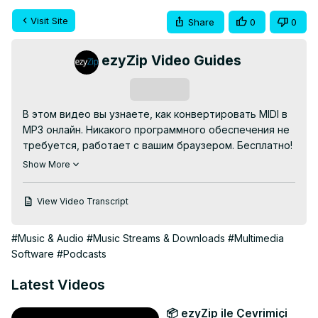
Visit Site
Share
0
0
ezyZip Video Guides
Subscribe
В этом видео вы узнаете, как конвертировать MIDI в 
MP3 онлайн. Никакого программного обеспечения не 
требуется, работает с вашим браузером. Бесплатно!

Перейдите по ссылке:
 https://www.ezyzip.com/ru-midi-
Show More
mp3.html
Вот шаги по конвертации MIDI в MP3-медиа с 
View Video Transcript
помощью ezyZip.

1. Чтобы выбрать файл MIDI, у вас есть два варианта:

#Music & Audio
#Music Streams & Downloads
#Multimedia
Нажмите «Выбрать файл MIDI для конвертации», 
Software
#Podcasts
чтобы открыть окно выбора файлов

Перетащите файл MIDI прямо на ezyZip

Latest Videos
2. Нажмите «Конвертировать в MP3». Это запустит 
процесс конвертации, который займет некоторое 
📦 ezyZip ile Çevrimiçi
время.
