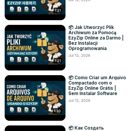
1:21
📦 Jak Utworzyć Plik
Archiwum za Pomocą
EzyZip Online za Darmo |
Bez Instalacji
Oprogramowania
Jul 12, 2026
1:21
📦 Como Criar um Arquivo
Compactado com o
EzyZip Online Grátis |
Sem Instalar Software
Jul 12, 2026
1:30
📦 Как Создать