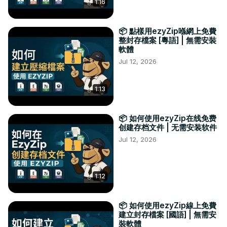
1:16
📦 點樣用ezyZip喺網上免費
整封存檔案 [粵語] | 無需安裝
軟體
Jul 12, 2026
1:13
📦 如何使用ezyZip在线免费
创建存档文件 | 无需安装软件
Jul 12, 2026
1:12
📦 如何使用ezyZip線上免費
建立封存檔案 [國語] | 無需安
裝軟體