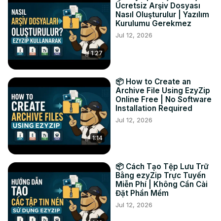
Ücretsiz Arşiv Dosyası
конвертированный файл MOV в выбранной папке 
Nasıl Oluşturulur | Yazılım
назначения.

Kurulumu Gerekmez
#конвертировать #mkv #mov

Jul 12, 2026
TWITTER:
 https://twitter.com/ezyzip
1:27
FACEBOOK:
 https://www.facebook.com/ezyzip/
LINKEDIN:
 https://www.linkedin.com/showcase/ezyzip/
PINTEREST:
 https://www.pinterest.com.au/ezyzip
📦 How to Create an
Archive File Using EzyZip
Online Free | No Software
Installation Required
Jul 12, 2026
1:14
📦 Cách Tạo Tệp Lưu Trữ
Bằng ezyZip Trực Tuyến
Miễn Phí | Không Cần Cài
Đặt Phần Mềm
Jul 12, 2026