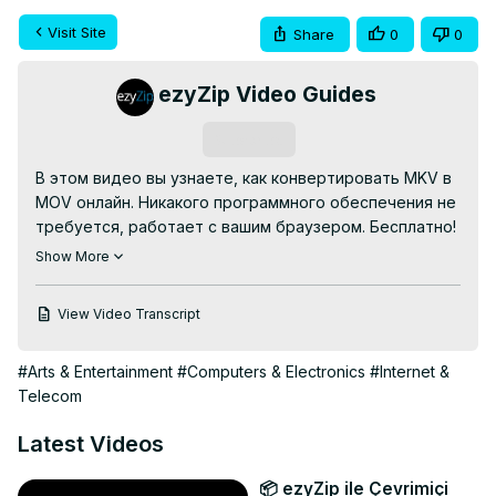
Visit Site
Share
0
0
ezyZip Video Guides
Subscribe
В этом видео вы узнаете, как конвертировать MKV в 
MOV онлайн. Никакого программного обеспечения не 
требуется, работает с вашим браузером. Бесплатно!

Перейдите по ссылке:
 https://www.ezyzip.com/ru-mkv-
Show More
mov.html
Вот шаги по конвертации MKV в MOV с помощью 
View Video Transcript
ezyZip.

1. Нажмите «Выбрать файл mkv для конвертации», 
#Arts & Entertainment
#Computers & Electronics
#Internet &
чтобы открыть окно выбора файлов, или перетащите 
Telecom
файл mkv прямо в ezyZip.

2. Нажмите «Конвертировать в MOV». Начнется 
Latest Videos
процесс конвертации, который займет некоторое 
время.

📦 ezyZip ile Çevrimiçi
3. Нажмите «Сохранить файл MOV», чтобы сохранить 