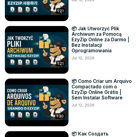
1:21
📦 Jak Utworzyć Plik
Archiwum za Pomocą
EzyZip Online za Darmo |
Bez Instalacji
Oprogramowania
Jul 12, 2026
1:21
📦 Como Criar um Arquivo
Compactado com o
EzyZip Online Grátis |
Sem Instalar Software
Jul 12, 2026
1:30
📦 Как Создать