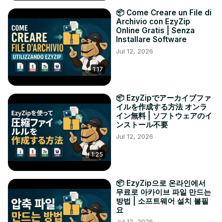
📦 Come Creare un File di
Archivio con EzyZip
Online Gratis | Senza
Installare Software
Jul 12, 2026
1:17
📦 EzyZipでアーカイブファ
イルを作成する方法 オンラ
イン無料 | ソフトウェアのイ
ンストール不要
Jul 12, 2026
1:25
📦 EzyZip으로 온라인에서
무료로 아카이브 파일 만드는
방법 | 소프트웨어 설치 불필
요
Jul 12, 2026