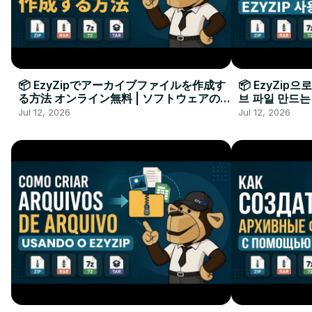
📦 EzyZipでアーカイブファイルを作成す
📦 EzyZip
る方法 オンライン無料 | ソフトウェアのイ
브 파일 만드는
ンストール不要
요
Jul 12, 2026
Jul 12, 2026