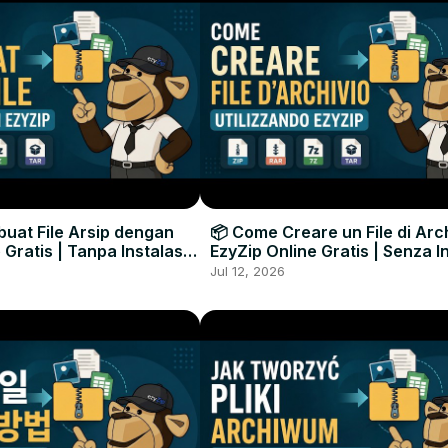
uat File Arsip dengan
📦 Come Creare un File di Arc
 Gratis | Tanpa Instalasi
EzyZip Online Gratis | Senza I
unak
Software
Jul 12, 2026