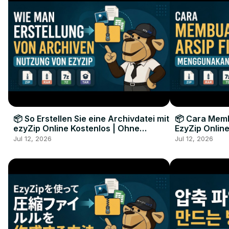
📦 So Erstellen Sie eine Archivdatei mit
📦 Cara Memb
ezyZip Online Kostenlos | Ohne
EzyZip Online
Softwareinstallation
Perangkat L
Jul 12, 2026
Jul 12, 2026