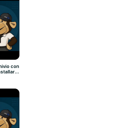
hivio con
nstallare