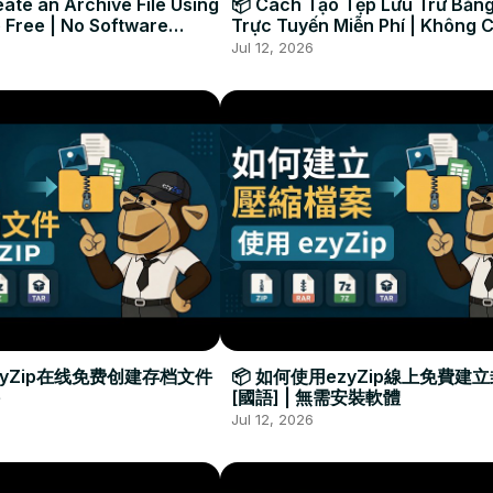
ate an Archive File Using
📦 Cách Tạo Tệp Lưu Trữ Bằng
 Free | No Software
Trực Tuyến Miễn Phí | Không 
Required
Đặt Phần Mềm
Jul 12, 2026
zyZip在线免费创建存档文件
📦 如何使用ezyZip線上免費建
[國語] | 無需安裝軟體
Jul 12, 2026