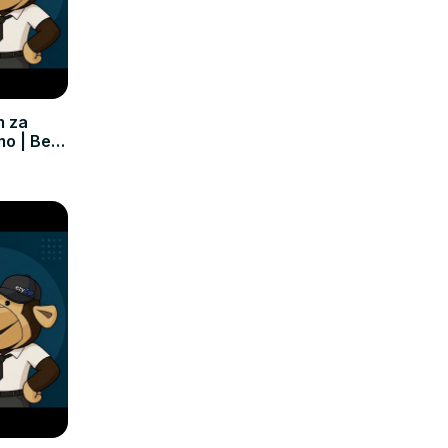
m za
mo | Bez