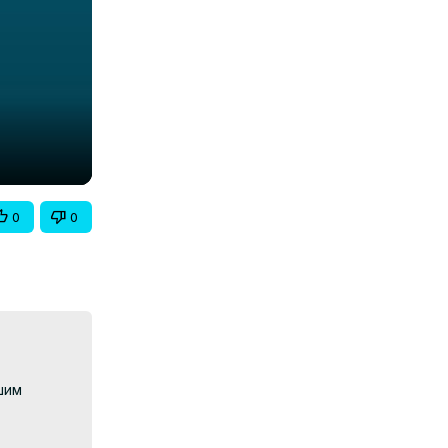
0
0
им 