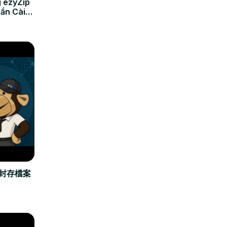
 ezyZip
Cần Cài
立封存檔案