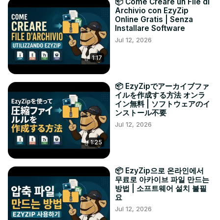
📦 Come Creare un File di
Archivio con EzyZip
Online Gratis | Senza
Installare Software
Jul 12, 2026
1:17
📦 EzyZipでアーカイブファ
イルを作成する方法 オンラ
イン無料 | ソフトウェアのイ
ンストール不要
Jul 12, 2026
1:25
📦 EzyZip으로 온라인에서
무료로 아카이브 파일 만드는
방법 | 소프트웨어 설치 불필
요
Jul 12, 2026