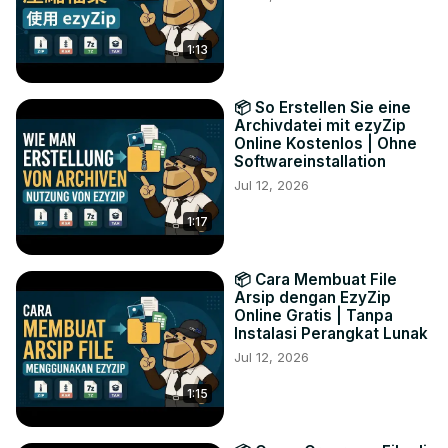
1:13
📦 So Erstellen Sie eine
Archivdatei mit ezyZip
Online Kostenlos | Ohne
Softwareinstallation
Jul 12, 2026
1:17
📦 Cara Membuat File
Arsip dengan EzyZip
Online Gratis | Tanpa
Instalasi Perangkat Lunak
Jul 12, 2026
1:15