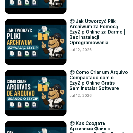
1:21
📦 Jak Utworzyć Plik
Archiwum za Pomocą
EzyZip Online za Darmo |
Bez Instalacji
Oprogramowania
Jul 12, 2026
1:21
📦 Como Criar um Arquivo
Compactado com o
EzyZip Online Grátis |
Sem Instalar Software
Jul 12, 2026
1:30
📦 Как Создать
Архивный Файл с