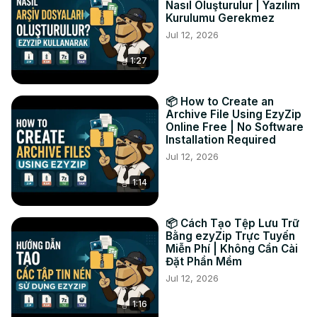
Nasıl Oluşturulur | Yazılım
#конверсия #mp3 #zip

Kurulumu Gerekmez
Твиттер:
 https://twitter.com/ezyZip
Jul 12, 2026
Фейсбук:
 https://www.facebook.com/ezyzip/
1:27
📦 How to Create an
Archive File Using EzyZip
Online Free | No Software
Installation Required
Jul 12, 2026
1:14
📦 Cách Tạo Tệp Lưu Trữ
Bằng ezyZip Trực Tuyến
Miễn Phí | Không Cần Cài
Đặt Phần Mềm
Jul 12, 2026
1:16