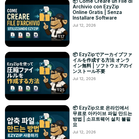
📦 Come Creare un File di
Archivio con EzyZip
Online Gratis | Senza
Installare Software
Jul 12, 2026
1:17
📦 EzyZipでアーカイブファ
イルを作成する方法 オンラ
イン無料 | ソフトウェアのイ
ンストール不要
Jul 12, 2026
1:25
📦 EzyZip으로 온라인에서
무료로 아카이브 파일 만드는
방법 | 소프트웨어 설치 불필
요
Jul 12, 2026