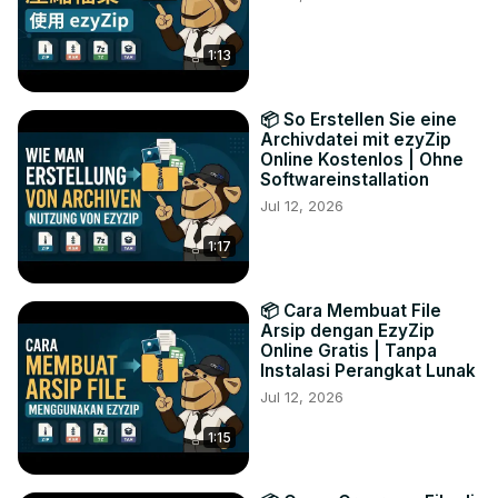
1:13
📦 So Erstellen Sie eine
Archivdatei mit ezyZip
Online Kostenlos | Ohne
Softwareinstallation
Jul 12, 2026
1:17
📦 Cara Membuat File
Arsip dengan EzyZip
Online Gratis | Tanpa
Instalasi Perangkat Lunak
Jul 12, 2026
1:15