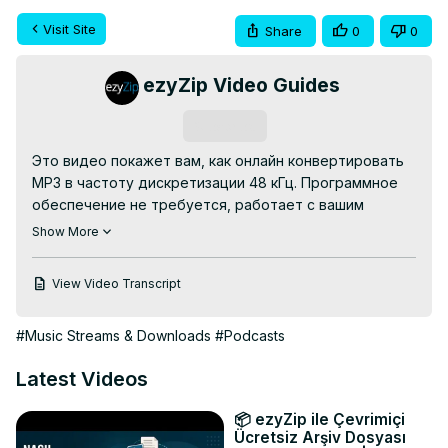
Visit Site
Share
0
0
ezyZip Video Guides
Subscribe
Это видео покажет вам, как онлайн конвертировать 
MP3 в частоту дискретизации 48 кГц. Программное 
обеспечение не требуется, работает с вашим 
браузером. Бесплатно!

Show More
Идти к:
 https://www.ezyzip.com/ru-mp3-48kHz.html
Вот шаги по преобразованию MP3 в частоту 
View Video Transcript
дискретизации 48 кГц с помощью ezyZip.

1. Чтобы выбрать файл MP3, у вас есть два варианта:

#Music Streams & Downloads
#Podcasts
Нажмите «Выбрать файл MP3 для сжатия», чтобы 
открыть окно выбора файла.

Latest Videos
Перетащите файл MP3 прямо в ezyZip.

2. Нажмите «Преобразовать в 48 кГц». Начнется 
📦 ezyZip ile Çevrimiçi
процесс преобразования, который займет некоторое 
Ücretsiz Arşiv Dosyası
время.
