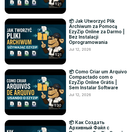
1:21
📦 Jak Utworzyć Plik
Archiwum za Pomocą
EzyZip Online za Darmo |
Bez Instalacji
Oprogramowania
Jul 12, 2026
1:21
📦 Como Criar um Arquivo
Compactado com o
EzyZip Online Grátis |
Sem Instalar Software
Jul 12, 2026
1:30
📦 Как Создать
Архивный Файл с