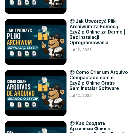
1:21
📦 Jak Utworzyć Plik
Archiwum za Pomocą
EzyZip Online za Darmo |
Bez Instalacji
Oprogramowania
Jul 12, 2026
1:21
📦 Como Criar um Arquivo
Compactado com o
EzyZip Online Grátis |
Sem Instalar Software
Jul 12, 2026
1:30
📦 Как Создать
Архивный Файл с