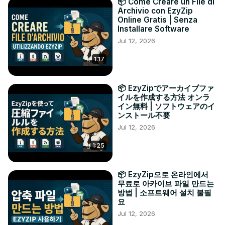
📦 Come Creare un File di
Archivio con EzyZip
Online Gratis | Senza
Installare Software
Jul 12, 2026
1:17
📦 EzyZipでアーカイブファ
イルを作成する方法 オンラ
イン無料 | ソフトウェアのイ
ンストール不要
Jul 12, 2026
1:25
📦 EzyZip으로 온라인에서
무료로 아카이브 파일 만드는
방법 | 소프트웨어 설치 불필
요
Jul 12, 2026