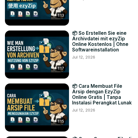
1:13
📦 So Erstellen Sie eine
Archivdatei mit ezyZip
Online Kostenlos | Ohne
Softwareinstallation
Jul 12, 2026
1:17
📦 Cara Membuat File
Arsip dengan EzyZip
Online Gratis | Tanpa
Instalasi Perangkat Lunak
Jul 12, 2026
1:15