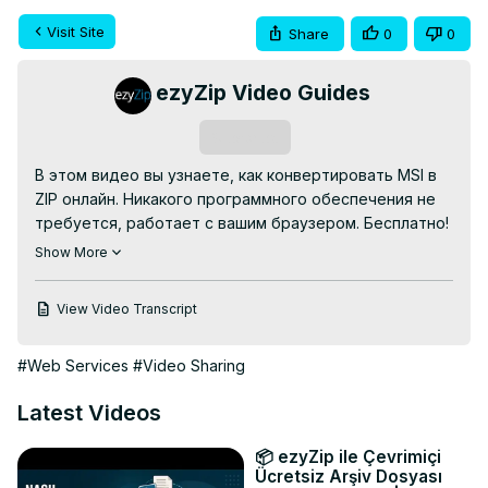
Visit Site
Share
0
0
ezyZip Video Guides
Subscribe
В этом видео вы узнаете, как конвертировать MSI в 
ZIP онлайн. Никакого программного обеспечения не 
требуется, работает с вашим браузером. Бесплатно!

Перейдите по ссылке:
 https://www.ezyzip.com/
Show More
Конвертировать-msi-в-zip.html

Вот шаги по конвертации MSI в ZIP-файл с помощью 
View Video Transcript
ezyZip.

1. Чтобы выбрать файл MSI, у вас есть два варианта:

#Web Services
#Video Sharing
Нажмите «Выбрать файл MSI для конвертации», 
чтобы открыть окно выбора файлов

Latest Videos
Перетащите файл MSI прямо на ezyZip

2. Нажмите «Конвертировать в ZIP». Это запустит 
📦 ezyZip ile Çevrimiçi
процесс конвертации, который займет некоторое 
Ücretsiz Arşiv Dosyası
время.
