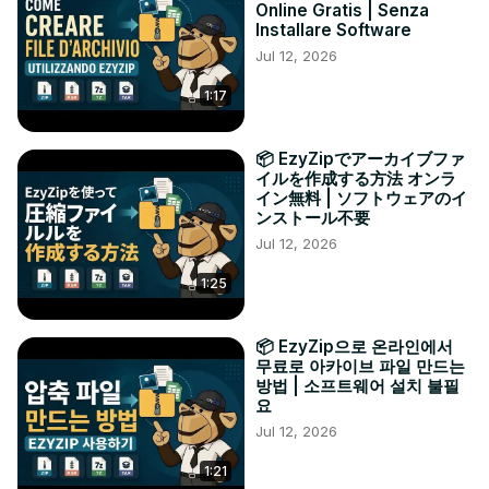
Online Gratis | Senza
Installare Software
Jul 12, 2026
1:17
📦 EzyZipでアーカイブファ
イルを作成する方法 オンラ
イン無料 | ソフトウェアのイ
ンストール不要
Jul 12, 2026
1:25
📦 EzyZip으로 온라인에서
무료로 아카이브 파일 만드는
방법 | 소프트웨어 설치 불필
요
Jul 12, 2026
1:21