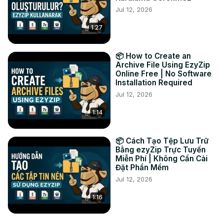
Jul 12, 2026
Твиттер:
 https://twitter.com/ezyZip
Фейсбук:
 https://www.facebook.com/ezyzip/
1:27
📦 How to Create an
Archive File Using EzyZip
Online Free | No Software
Installation Required
Jul 12, 2026
1:14
📦 Cách Tạo Tệp Lưu Trữ
Bằng ezyZip Trực Tuyến
Miễn Phí | Không Cần Cài
Đặt Phần Mềm
Jul 12, 2026
1:16