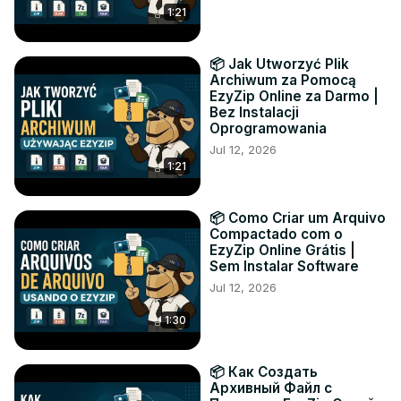
1:21
📦 Jak Utworzyć Plik
Archiwum za Pomocą
EzyZip Online za Darmo |
Bez Instalacji
Oprogramowania
Jul 12, 2026
1:21
📦 Como Criar um Arquivo
Compactado com o
EzyZip Online Grátis |
Sem Instalar Software
Jul 12, 2026
1:30
📦 Как Создать
Архивный Файл с