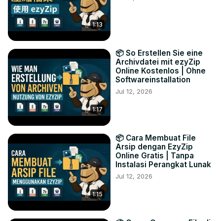
1:13
📦 So Erstellen Sie eine
Archivdatei mit ezyZip
Online Kostenlos | Ohne
Softwareinstallation
Jul 12, 2026
1:17
📦 Cara Membuat File
Arsip dengan EzyZip
Online Gratis | Tanpa
Instalasi Perangkat Lunak
Jul 12, 2026
1:15