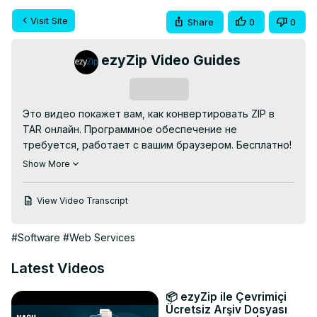
Visit Site
Share
0
0
ezyZip Video Guides
Subscribe
Это видео покажет вам, как конвертировать ZIP в 
TAR онлайн. Программное обеспечение не 
требуется, работает с вашим браузером. Бесплатно!

Идти к:
Show More
https://www.ezyzip.com/%D0%9A%D0%BE%D0%BD%
zip-%D0%B2-tar.html
View Video Transcript
1. Чтобы выбрать zip-файл, у вас есть два варианта:

Нажмите «Выбрать zip-файл для конвертации», 
#Software
#Web Services
чтобы открыть окно выбора файла;

Перетащите zip-файл прямо на ezyZip.

Latest Videos
2. (Необязательно) Установите желаемый уровень 
сжатия, щелкнув стрелку вниз рядом с надписью 
📦 ezyZip ile Çevrimiçi
«Преобразовать в TAR».

Ücretsiz Arşiv Dosyası
3. Нажмите «Преобразовать в TAR». Начнется 