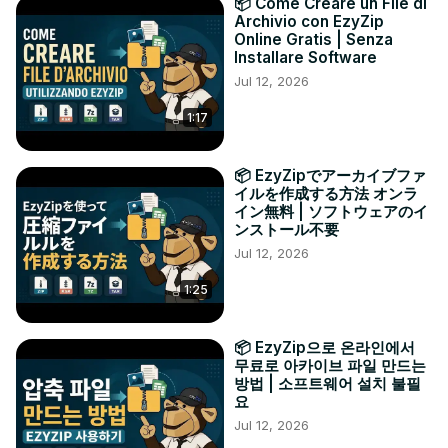
📦 Come Creare un File di
Archivio con EzyZip
Online Gratis | Senza
Installare Software
Jul 12, 2026
1:17
📦 EzyZipでアーカイブファ
イルを作成する方法 オンラ
イン無料 | ソフトウェアのイ
ンストール不要
Jul 12, 2026
1:25
📦 EzyZip으로 온라인에서
무료로 아카이브 파일 만드는
방법 | 소프트웨어 설치 불필
요
Jul 12, 2026