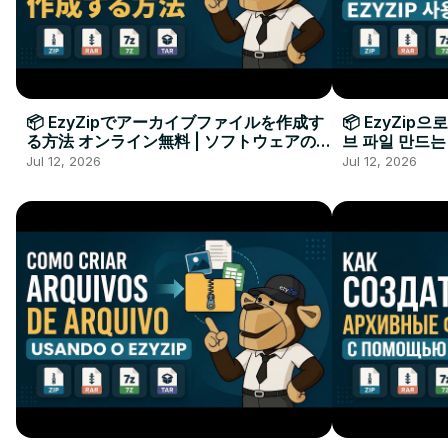
📦 EzyZipでアーカイブファイルを作成す
📦 EzyZip
る方法 オンライン無料 | ソフトウェアのイ
브 파일 만드는
ンストール不要
요
Jul 12, 2026
Jul 12, 2026