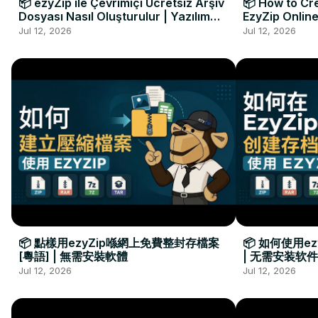
📦 ezyZip ile Çevrimiçi Ücretsiz Arşiv
📦 How to Cre
Dosyası Nasıl Oluşturulur | Yazılım
EzyZip Online
Kurulumu Gerekmez
Installation 
Jul 12, 2026
Jul 12, 2026
📦 點樣用ezyZip喺網上免費整封存檔案
📦 如何使用e
[粵語] | 無需安裝軟體
| 无需安装软件
Jul 12, 2026
Jul 12, 2026