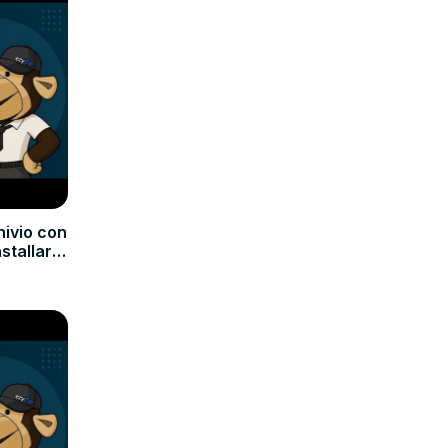
hivio con
nstallare