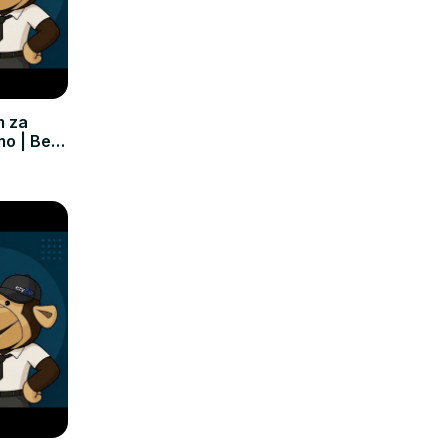
m za
mo | Bez