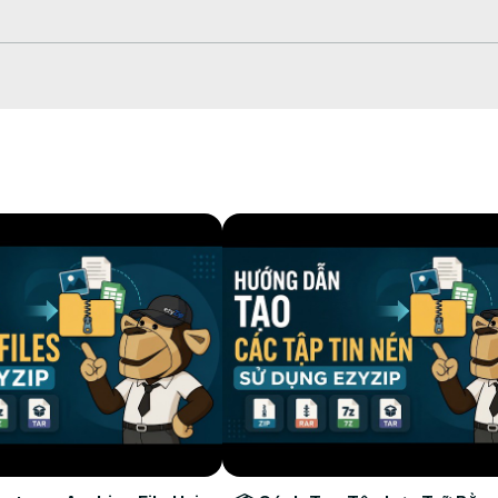
ь средство выбора файлов;

 список содержимого файла RAR.

лах, чтобы сохранить их в выбранную папку назначения.

 просмотр», чтобы открыть файл прямо в браузере. Эта опц