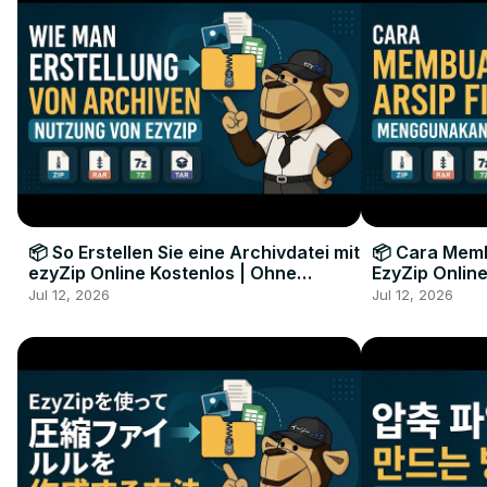
📦 So Erstellen Sie eine Archivdatei mit
📦 Cara Memb
ezyZip Online Kostenlos | Ohne
EzyZip Online
Softwareinstallation
Perangkat L
Jul 12, 2026
Jul 12, 2026