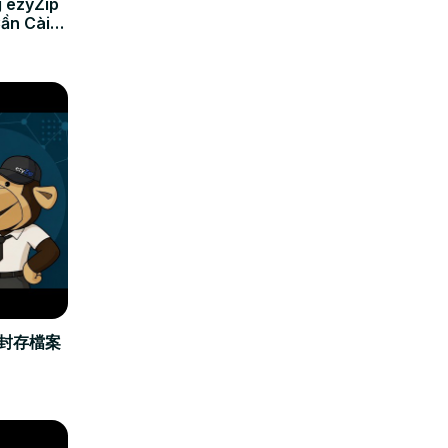
 ezyZip
Cần Cài
立封存檔案