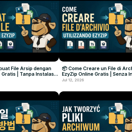
uat File Arsip dengan
📦 Come Creare un File di Arc
 Gratis | Tanpa Instalasi
EzyZip Online Gratis | Senza I
unak
Software
Jul 12, 2026