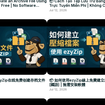
ate an Archive File Using
📦 Cách Tạo Tệp Lưu Trữ Bằng
 Free | No Software
Trực Tuyến Miễn Phí | Không 
Required
Đặt Phần Mềm
Jul 12, 2026
zyZip在线免费创建存档文件
📦 如何使用ezyZip線上免費建
[國語] | 無需安裝軟體
Jul 12, 2026