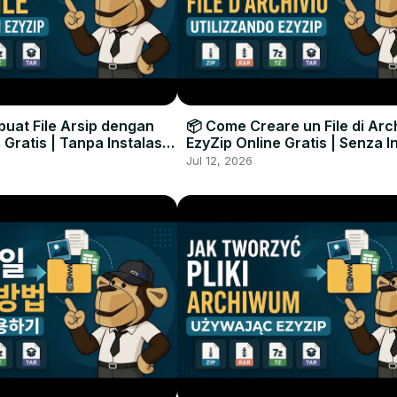
uat File Arsip dengan
📦 Come Creare un File di Arc
 Gratis | Tanpa Instalasi
EzyZip Online Gratis | Senza I
unak
Software
Jul 12, 2026