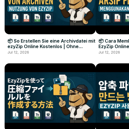
📦 So Erstellen Sie eine Archivdatei mit
📦 Cara Memb
ezyZip Online Kostenlos | Ohne
EzyZip Online
Softwareinstallation
Perangkat L
Jul 12, 2026
Jul 12, 2026