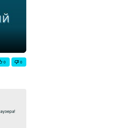
0
0
узера!
