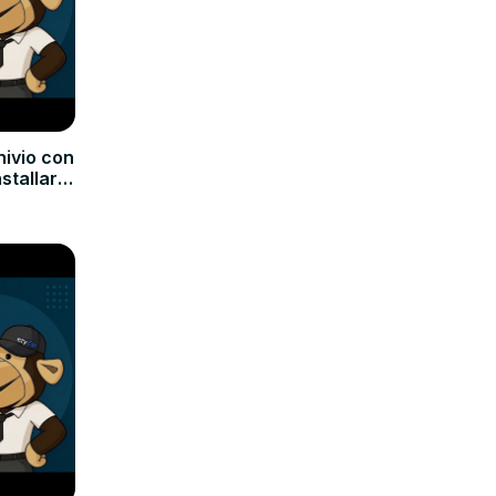
hivio con
nstallare