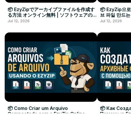
📦 EzyZipでアーカイブファイルを作成す
📦 EzyZip
る方法 オンライン無料 | ソフトウェアのイ
브 파일 만드는
ンストール不要
요
Jul 12, 2026
Jul 12, 2026
📦 Como Criar um Arquivo
📦 Как Созд
Compactado com o EzyZip Online
Помощью Ez
Grátis | Sem Instalar Software
| Без Устан
Jul 12, 2026
Jul 12, 2026