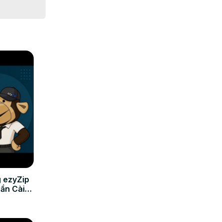
 ezyZip
Cần Cài