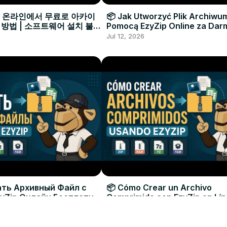
으로 온라인에서 무료로 아카이
📦 Jak Utworzyć Plik Archiwu
 방법 | 소프트웨어 설치 불필
Pomocą EzyZip Online za Dar
Instalacji Oprogramowania
Jul 12, 2026
ать Архивный Файл с
📦 Cómo Crear un Archivo
yZip Онлайн Бесплатно
Comprimido con EzyZip en Lí
овки Программ
Gratis | Sin Necesidad de Inst
Jul 12, 2026
Software