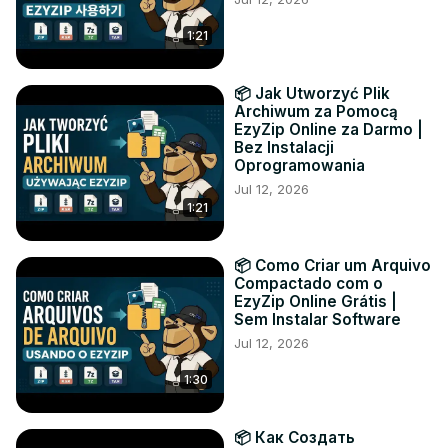
1:21
📦 Jak Utworzyć Plik
Archiwum za Pomocą
EzyZip Online za Darmo |
Bez Instalacji
Oprogramowania
Jul 12, 2026
1:21
📦 Como Criar um Arquivo
Compactado com o
EzyZip Online Grátis |
Sem Instalar Software
Jul 12, 2026
1:30
📦 Как Создать