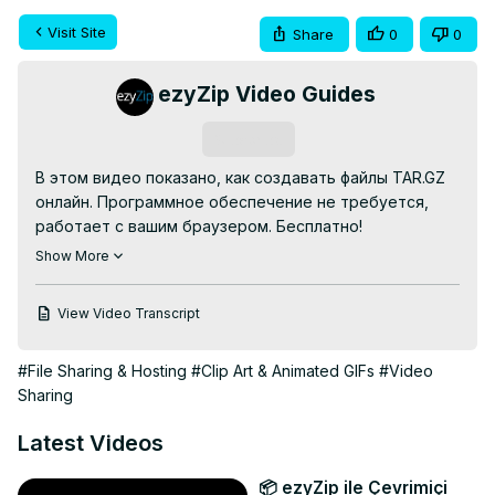
Visit Site
Share
0
0
ezyZip Video Guides
Subscribe
В этом видео показано, как создавать файлы TAR.GZ 
онлайн. Программное обеспечение не требуется, 
работает с вашим браузером. Бесплатно!

Перейти к:
 https://www.ezyzip.com/ru-create-tar-gz.html
Show More
1. Чтобы добавить файлы в архив tar.gz, у вас есть два 
варианта:

View Video Transcript
Нажмите «Выбрать файлы для архивирования», 
чтобы открыть окно выбора файлов.

#File Sharing & Hosting
#Clip Art & Animated GIFs
#Video
Перетащите файлы прямо в ezyZip.

Sharing
2. (Необязательно) Установите желаемый уровень 
сжатия, щелкнув стрелку вниз рядом с кнопкой 
Latest Videos
«Создать файл TAR.GZ».

3. Нажмите «Создать файл TAR.GZ». Он начнет 
📦 ezyZip ile Çevrimiçi
сжимать файлы.
