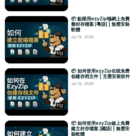
1:16
📦 點樣用ezyZip喺網上免費
整封存檔案 [粵語] | 無需安裝
軟體
Jul 12, 2026
1:13
📦 如何使用ezyZip在线免费
创建存档文件 | 无需安装软件
Jul 12, 2026
1:12
📦 如何使用ezyZip線上免費
建立封存檔案 [國語] | 無需安
裝軟體