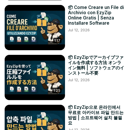
📦 Come Creare un File di
Archivio con EzyZip
Online Gratis | Senza
Installare Software
Jul 12, 2026
1:17
📦 EzyZipでアーカイブファ
イルを作成する方法 オンラ
イン無料 | ソフトウェアのイ
ンストール不要
Jul 12, 2026
1:25
📦 EzyZip으로 온라인에서
무료로 아카이브 파일 만드는
방법 | 소프트웨어 설치 불필
요
Jul 12, 2026