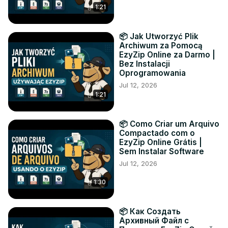
1:21
📦 Jak Utworzyć Plik
Archiwum za Pomocą
EzyZip Online za Darmo |
Bez Instalacji
Oprogramowania
Jul 12, 2026
1:21
📦 Como Criar um Arquivo
Compactado com o
EzyZip Online Grátis |
Sem Instalar Software
Jul 12, 2026
1:30
📦 Как Создать
Архивный Файл с