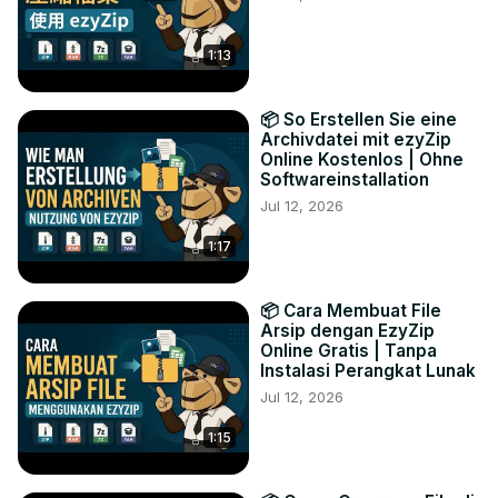
1:13
📦 So Erstellen Sie eine
Archivdatei mit ezyZip
Online Kostenlos | Ohne
Softwareinstallation
Jul 12, 2026
1:17
📦 Cara Membuat File
Arsip dengan EzyZip
Online Gratis | Tanpa
Instalasi Perangkat Lunak
Jul 12, 2026
1:15