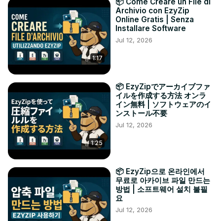
📦 Come Creare un File di
Archivio con EzyZip
Online Gratis | Senza
Installare Software
Jul 12, 2026
1:17
📦 EzyZipでアーカイブファ
イルを作成する方法 オンラ
イン無料 | ソフトウェアのイ
ンストール不要
Jul 12, 2026
1:25
📦 EzyZip으로 온라인에서
무료로 아카이브 파일 만드는
방법 | 소프트웨어 설치 불필
요
Jul 12, 2026