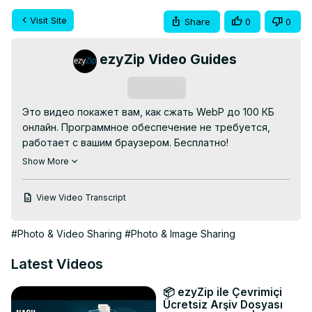
Visit Site
Share
0
0
ezyZip Video Guides
Subscribe
Это видео покажет вам, как сжать WebP до 100 КБ 
онлайн. Программное обеспечение не требуется, 
работает с вашим браузером. Бесплатно!

Перейдите по адресу:
 https://www.ezyzip.com/ru-
Show More
webp-100kb.html
Пошаговые инструкции, показывающие, как сжать 
View Video Transcript
WebP до 100 КБ онлайн с помощью ezyZip:

1. Нажмите «Выбрать webp для сжатия», чтобы 
#Photo & Video Sharing
#Photo & Image Sharing
выбрать файлы, размер которых вы хотите 
уменьшить.

Latest Videos
2. Отобразится список выбранных вами файлов. Вы 
можете настроить максимальный размер (по 
📦 ezyZip ile Çevrimiçi
умолчанию — 100 КБ) и разрешение, щелкнув 
Ücretsiz Arşiv Dosyası
значение и выбрав новое значение из 