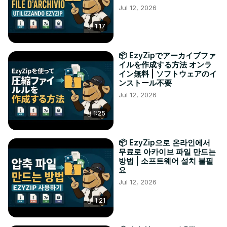
Jul 12, 2026
1:17
📦 EzyZipでアーカイブファ
イルを作成する方法 オンラ
イン無料 | ソフトウェアのイ
ンストール不要
Jul 12, 2026
1:25
📦 EzyZip으로 온라인에서
무료로 아카이브 파일 만드는
방법 | 소프트웨어 설치 불필
요
Jul 12, 2026
1:21