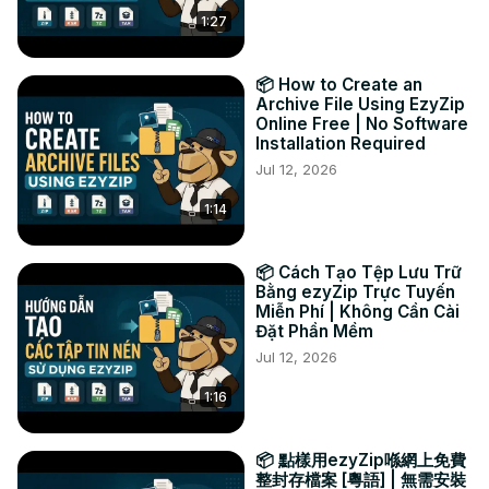
некоторое время.

1:27
3. Нажмите «Сохранить видеофайл», чтобы 
сохранить уменьшенный видеофайл в выбранной 
папке назначения.

📦 How to Create an
#конвертировать #видео #144P

Archive File Using EzyZip
Твиттер:
 https://twitter.com/ezyzip
Online Free | No Software
Installation Required
ФЕЙСБУК:
 https://www.facebook.com/ezyzip/
ЛИНКЕДИН:
 https://www.linkedin.com/showcase/ezyzip/
Jul 12, 2026
ПИНТЕРЕСТ:
 https://www.pinterest.com.au/ezyzip
1:14
📦 Cách Tạo Tệp Lưu Trữ
Bằng ezyZip Trực Tuyến
Miễn Phí | Không Cần Cài
Đặt Phần Mềm
Jul 12, 2026
1:16
📦 點樣用ezyZip喺網上免費
整封存檔案 [粵語] | 無需安裝