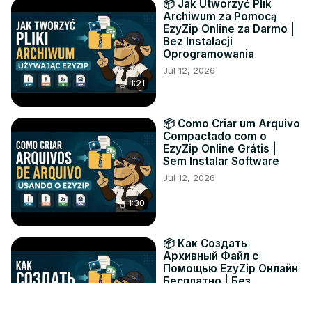
📦 Jak Utworzyć Plik
Archiwum za Pomocą
EzyZip Online za Darmo |
Bez Instalacji
Oprogramowania
Jul 12, 2026
1:21
📦 Como Criar um Arquivo
Compactado com o
EzyZip Online Grátis |
Sem Instalar Software
Jul 12, 2026
1:30
📦 Как Создать
Архивный Файл с
Помощью EzyZip Онлайн
Бесплатно | Без
Установки Программ
Jul 12, 2026