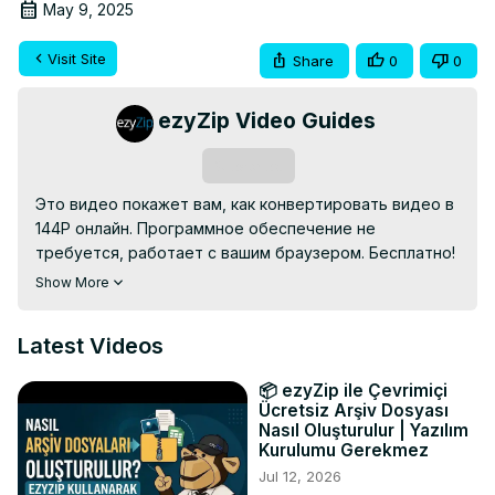
May 9, 2025
Visit Site
Share
0
0
ezyZip Video Guides
Subscribe
Это видео покажет вам, как конвертировать видео в 
144P онлайн. Программное обеспечение не 
требуется, работает с вашим браузером. Бесплатно! 
Поддерживаемые форматы видео включают MP4, 
Show More
MOV, FLV, WEBM, WMV, MKV и другие менее 
известные форматы.

Latest Videos
Идти к:
 https://www.ezyzip.com/ru-video-144p.html
1. Нажмите «Выбрать видеофайл для сжатия», чтобы 
📦 ezyZip ile Çevrimiçi
открыть окно выбора файла;

Ücretsiz Arşiv Dosyası
Перетащите видеофайл прямо в ezyZip.

Nasıl Oluşturulur | Yazılım
2. Нажмите «Конвертировать в 144p». Начнется 
Kurulumu Gerekmez
процесс уменьшения масштаба, который займет 
Jul 12, 2026