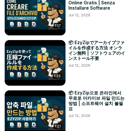
Online Gratis | Senza
Installare Software
Jul 12, 2026
1:17
📦 EzyZipでアーカイブファ
イルを作成する方法 オンラ
イン無料 | ソフトウェアのイ
ンストール不要
Jul 12, 2026
1:25
📦 EzyZip으로 온라인에서
무료로 아카이브 파일 만드는
방법 | 소프트웨어 설치 불필
요
Jul 12, 2026
1:21