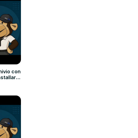
hivio con
nstallare