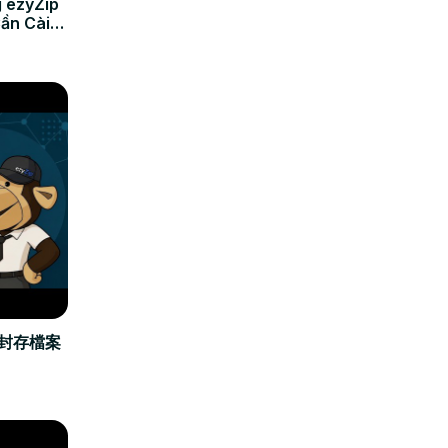
 ezyZip
Cần Cài
立封存檔案