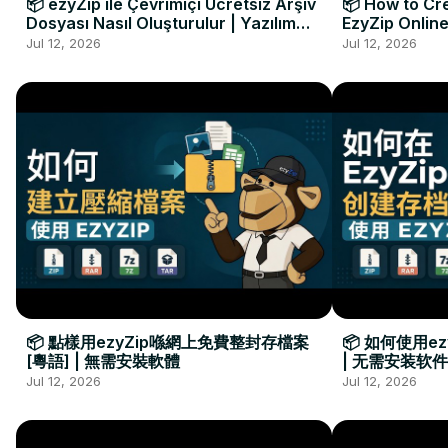
📦 ezyZip ile Çevrimiçi Ücretsiz Arşiv
📦 How to Cre
Dosyası Nasıl Oluşturulur | Yazılım
EzyZip Online
Kurulumu Gerekmez
Installation 
Jul 12, 2026
Jul 12, 2026
📦 點樣用ezyZip喺網上免費整封存檔案
📦 如何使用e
[粵語] | 無需安裝軟體
| 无需安装软件
Jul 12, 2026
Jul 12, 2026