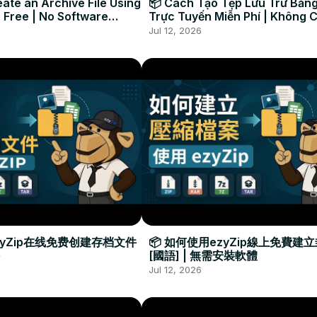
ate an Archive File Using
📦 Cách Tạo Tệp Lưu Trữ Bằng
 Free | No Software
Trực Tuyến Miễn Phí | Không 
Required
Đặt Phần Mềm
Jul 12, 2026
zyZip在线免费创建存档文件
📦 如何使用ezyZip線上免費建
[國語] | 無需安裝軟體
Jul 12, 2026