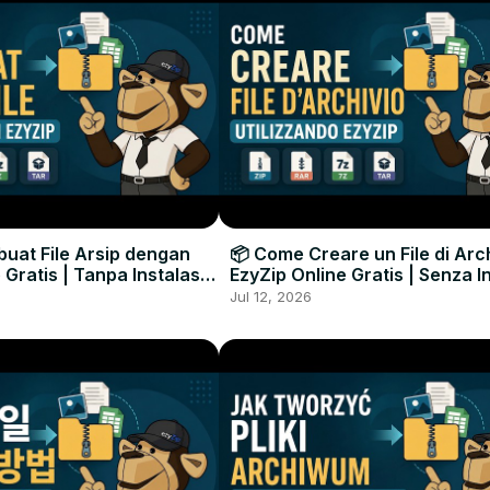
uat File Arsip dengan
📦 Come Creare un File di Arc
 Gratis | Tanpa Instalasi
EzyZip Online Gratis | Senza I
unak
Software
Jul 12, 2026