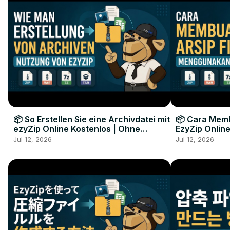
📦 So Erstellen Sie eine Archivdatei mit
📦 Cara Memb
ezyZip Online Kostenlos | Ohne
EzyZip Online
Softwareinstallation
Perangkat L
Jul 12, 2026
Jul 12, 2026