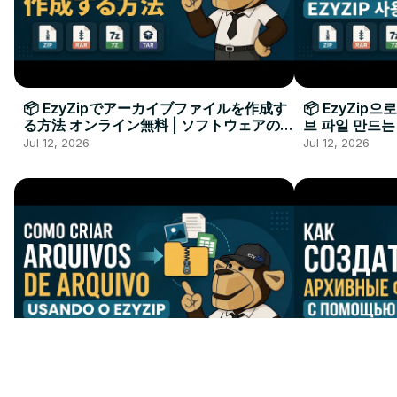
📦 EzyZipでアーカイブファイルを作成す
📦 EzyZip
る方法 オンライン無料 | ソフトウェアのイ
브 파일 만드는
ンストール不要
요
Jul 12, 2026
Jul 12, 2026