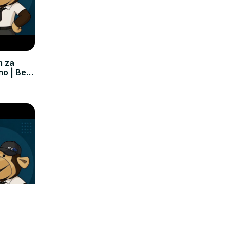
m za
mo | Bez