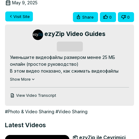
May 9, 2025
Visit Site
Share
0
0
ezyZip Video Guides
Subscribe
Уменьшите видеофайлы размером менее 25 МБ 
онлайн (простое руководство)

В этом видео показано, как сжимать видеофайлы 
размером менее 25 МБ онлайн. Уменьшите размер 
Show More
файлов MP4/MOV/FLAC ниже 25 МБ, чтобы их можно 
было загружать в службы электронной почты, такие 
View Video Transcript
как Gmail и Yahoo.

Программное обеспечение не требуется, работает с 
#Photo & Video Sharing
#Video Sharing
вашим браузером. Бесплатно!

перейдите по адресу:
 https://www.ezyzip.com/ru-
Latest Videos
video-25MB.html
1. Чтобы выбрать видеофайл, у вас есть два 
📦 ezyZip ile Çevrimiçi