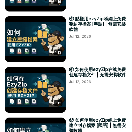
1:16
📦 點樣用ezyZip喺網上免費
整封存檔案 [粵語] | 無需安裝
軟體
Jul 12, 2026
1:13
📦 如何使用ezyZip在线免费
创建存档文件 | 无需安装软件
Jul 12, 2026
1:12
📦 如何使用ezyZip線上免費
建立封存檔案 [國語] | 無需安
裝軟體