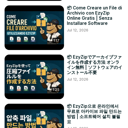
📦 Come Creare un File di
Archivio con EzyZip
Online Gratis | Senza
Installare Software
Jul 12, 2026
1:17
📦 EzyZipでアーカイブファ
イルを作成する方法 オンラ
イン無料 | ソフトウェアのイ
ンストール不要
Jul 12, 2026
1:25
📦 EzyZip으로 온라인에서
무료로 아카이브 파일 만드는
방법 | 소프트웨어 설치 불필
요