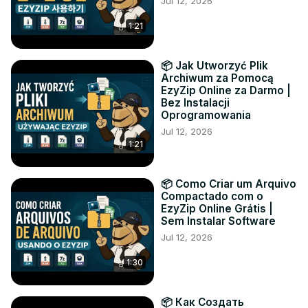
Jul 12, 2026
1:21
📦 Jak Utworzyć Plik
Archiwum za Pomocą
EzyZip Online za Darmo |
Bez Instalacji
Oprogramowania
Jul 12, 2026
1:21
📦 Como Criar um Arquivo
Compactado com o
EzyZip Online Grátis |
Sem Instalar Software
Jul 12, 2026
1:30
📦 Как Создать