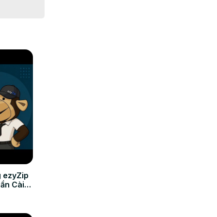
 ezyZip
Cần Cài