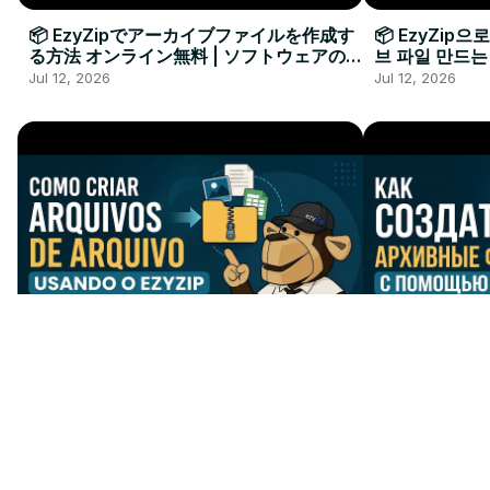
📦 EzyZipでアーカイブファイルを作成す
📦 EzyZip
る方法 オンライン無料 | ソフトウェアのイ
브 파일 만드는
ンストール不要
요
Jul 12, 2026
Jul 12, 2026
📦 Como Criar um Arquivo
📦 Как Созд
Compactado com o EzyZip Online
Помощью Ez
Grátis | Sem Instalar Software
| Без Устан
Jul 12, 2026
Jul 12, 2026