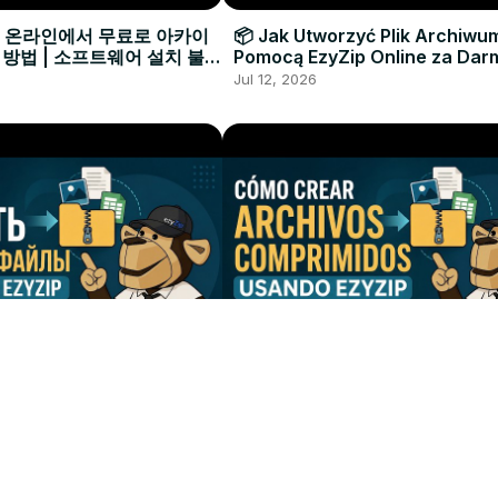
으로 온라인에서 무료로 아카이
📦 Jak Utworzyć Plik Archiwu
 방법 | 소프트웨어 설치 불필
Pomocą EzyZip Online za Dar
Instalacji Oprogramowania
Jul 12, 2026
ать Архивный Файл с
📦 Cómo Crear un Archivo
yZip Онлайн Бесплатно
Comprimido con EzyZip en Lí
овки Программ
Gratis | Sin Necesidad de Inst
Jul 12, 2026
Software