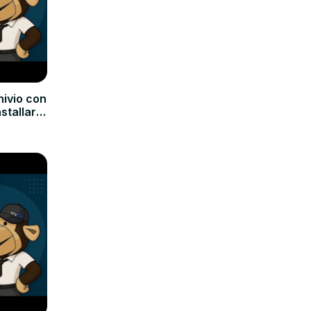
hivio con
nstallare