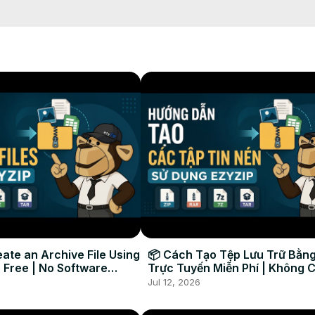
。)

ローカルドライブに保存します。

ate an Archive File Using
📦 Cách Tạo Tệp Lưu Trữ Bằng
 Free | No Software
Trực Tuyến Miễn Phí | Không 
Required
Đặt Phần Mềm
Jul 12, 2026