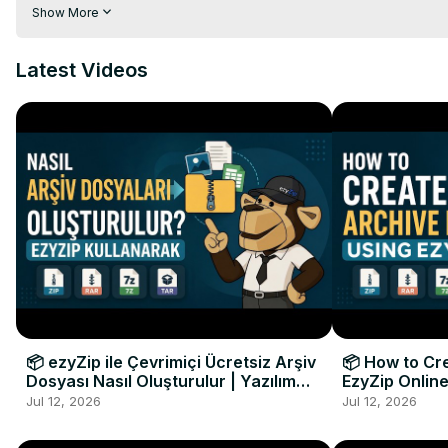
(RAR アーカイブ内のすべての MP3 ファイルの一覧が表示されます
Show More
2. 緑色の「保存」ボタンをクリックして、個々のmp3ファイルを
TWITTER: 
https://twitter.com/ezyZip
Latest Videos
FACEBOOK:
 https://www.facebook.com/ezyzip/
📦 ezyZip ile Çevrimiçi Ücretsiz Arşiv
📦 How to Cre
Dosyası Nasıl Oluşturulur | Yazılım
EzyZip Online
Kurulumu Gerekmez
Installation 
Jul 12, 2026
Jul 12, 2026