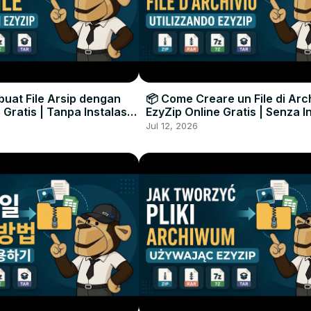
uat File Arsip dengan
📦 Come Creare un File di Arc
 Gratis | Tanpa Instalasi
EzyZip Online Gratis | Senza I
unak
Software
Jul 12, 2026