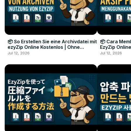
📦 So Erstellen Sie eine Archivdatei mit
📦 Cara Memb
ezyZip Online Kostenlos | Ohne
EzyZip Online
Softwareinstallation
Perangkat L
Jul 12, 2026
Jul 12, 2026