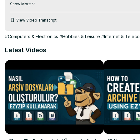
1. 「ZIPファイルを選択」

Show More
2. ストレージからファイルを選択

3. 「変換」→ MP4をダウンロード

View Video Transcript
#MobileConverter #AndroidTips #iPhoneTricks #ZIP2MP4 #P
TWITTER: 
https://twitter.com/ezyZip
#Computers & Electronics
#Hobbies & Leisure
#Internet & Telec
FACEBOOK:
 https://www.facebook.com/ezyzip/
LINKEDIN:
 https://www.linkedin.com/showcase/ezyzip/
Latest Videos
PINTEREST:
 https://www.pinterest.com.au/ezyzip
MEDIUM:
 https://medium.com/@ezyZip