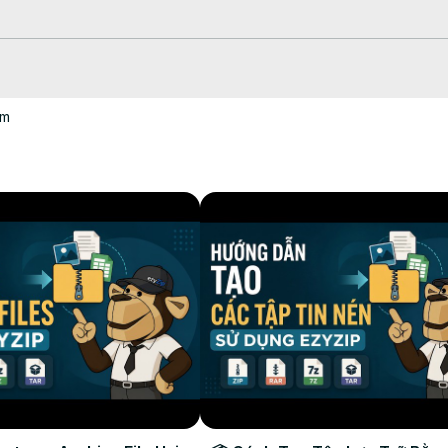
honeHacks #MobileApps #FilesOnTheGo #TechTips #Shorts

om