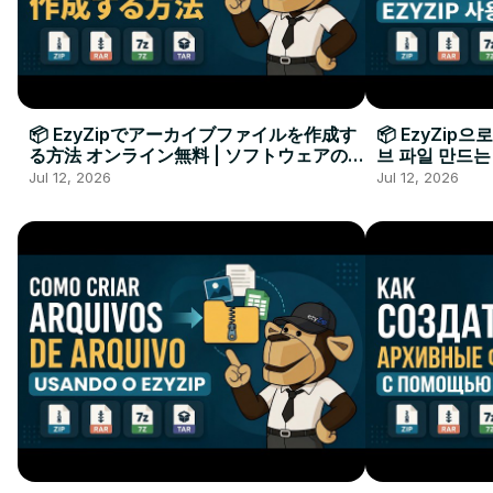
📦 EzyZipでアーカイブファイルを作成す
📦 EzyZip
る方法 オンライン無料 | ソフトウェアのイ
브 파일 만드는
ンストール不要
요
Jul 12, 2026
Jul 12, 2026