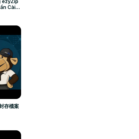
 ezyZip
Cần Cài
立封存檔案