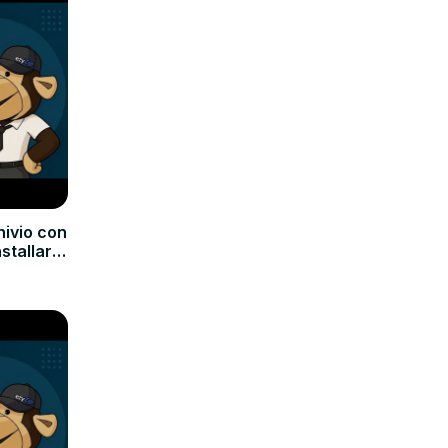
hivio con
nstallare