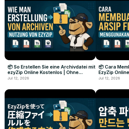
📦 So Erstellen Sie eine Archivdatei mit
📦 Cara Memb
ezyZip Online Kostenlos | Ohne
EzyZip Online
Softwareinstallation
Perangkat L
Jul 12, 2026
Jul 12, 2026