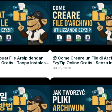
uat File Arsip dengan
📦 Come Creare un File di Arc
 Gratis | Tanpa Instalasi
EzyZip Online Gratis | Senza I
unak
Software
Jul 12, 2026