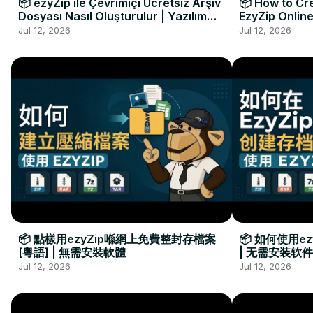
📦 ezyZip ile Çevrimiçi Ücretsiz Arşiv
📦 How to Cre
Dosyası Nasıl Oluşturulur | Yazılım
EzyZip Online
Kurulumu Gerekmez
Installation 
Jul 12, 2026
Jul 12, 2026
📦 點樣用ezyZip喺網上免費整封存檔案
📦 如何使用e
[粵語] | 無需安裝軟體
| 无需安装软件
Jul 12, 2026
Jul 12, 2026