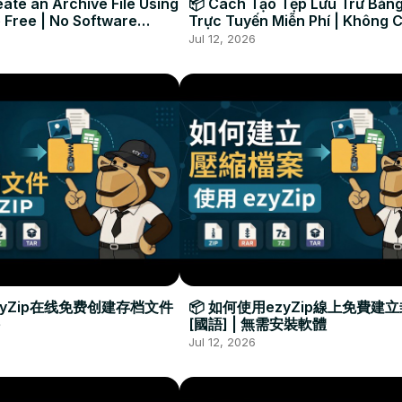
ate an Archive File Using
📦 Cách Tạo Tệp Lưu Trữ Bằng
 Free | No Software
Trực Tuyến Miễn Phí | Không 
Required
Đặt Phần Mềm
Jul 12, 2026
zyZip在线免费创建存档文件
📦 如何使用ezyZip線上免費建
[國語] | 無需安裝軟體
Jul 12, 2026