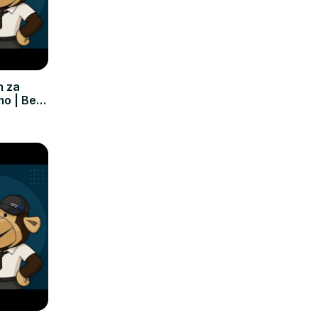
m za
mo | Bez