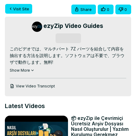
Visit Site
Share
0
0
ezyZip Video Guides
Subscribe
このビデオでは、マルチパート 7Z パーツを結合して内容を
抽出する方法を説明します。ソフトウェアは不要で、ブラウ
ザで動作します。無料!

次のサイトにアクセスしてください:
Show More
https://www.ezyzip.com/jp-multipart-7z.html
1. 7z パーツ ファイルを選択します。これらのファイルは通
View Video Transcript
常、連番が付けられています (例: Z01、Z02、または 
part1.7z、part2.7z、または 7z.001、7z.002 など)。すべて
のパーツを選択してください。そうしないと、抽出が失敗し
Latest Videos
ます。

「抽出する 7z ファイルを選択 (すべてのパーツ)」をクリッ
📦 ezyZip ile Çevrimiçi
クして、ファイル選択ツールを開きます

Ücretsiz Arşiv Dosyası
7z パーツ ファイルを ezyZip に直接ドラッグ アンド ドロッ
Nasıl Oluşturulur | Yazılım
Kurulumu Gerekmez
プします
