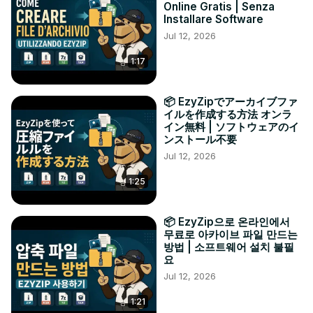
Online Gratis | Senza
Installare Software
Jul 12, 2026
1:17
📦 EzyZipでアーカイブファ
イルを作成する方法 オンラ
イン無料 | ソフトウェアのイ
ンストール不要
Jul 12, 2026
1:25
📦 EzyZip으로 온라인에서
무료로 아카이브 파일 만드는
방법 | 소프트웨어 설치 불필
요
Jul 12, 2026
1:21