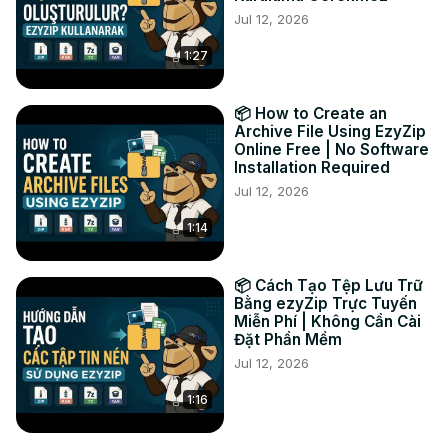
Jul 12, 2026
ファイルの抽出が開始され、完了すると 7z ファイルの内容
が一覧表示されます。

1:27
2. 個々のファイルの緑色の「保存」ボタンをクリックして、
選択した保存先フォルダに保存します。

3. オプション: 青い「プレビュー」ボタンをクリックして、
📦 How to Create an
ブラウザで直接開きます。このオプションは、一部のファイ
Archive File Using EzyZip
Online Free | No Software
ル タイプでのみ使用できます。

Installation Required
#extract #uncompress #multipart7z

Jul 12, 2026
TWITTER:
 https://twitter.com/ezyzip
FACEBOOK:
 https://www.facebook.com/ezyzip/
1:14
LINKEDIN:
 https://www.linkedin.com/showcase/ezyzip/
PINTEREST:
 https://www.pinterest.com.au/ezyzip
📦 Cách Tạo Tệp Lưu Trữ
Bằng ezyZip Trực Tuyến
Miễn Phí | Không Cần Cài
Đặt Phần Mềm
Jul 12, 2026
1:16