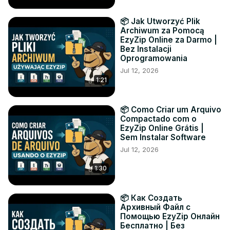
📦 Jak Utworzyć Plik
Archiwum za Pomocą
EzyZip Online za Darmo |
Bez Instalacji
Oprogramowania
Jul 12, 2026
1:21
📦 Como Criar um Arquivo
Compactado com o
EzyZip Online Grátis |
Sem Instalar Software
Jul 12, 2026
1:30
📦 Как Создать
Архивный Файл с
Помощью EzyZip Онлайн
Бесплатно | Без