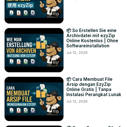
1:13
📦 So Erstellen Sie eine
Archivdatei mit ezyZip
Online Kostenlos | Ohne
Softwareinstallation
Jul 12, 2026
1:17
📦 Cara Membuat File
Arsip dengan EzyZip
Online Gratis | Tanpa
Instalasi Perangkat Lunak
Jul 12, 2026
1:15