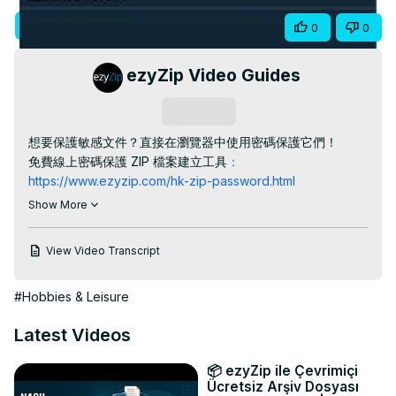
Video
Visit Site
Share
0
0
ezyZip Video Guides
Subscribe
想要保護敏感文件？直接在瀏覽器中使用密碼保護它們！

免費線上密碼保護 ZIP 檔案建立工具
：
https://www.ezyzip.com/hk-zip-password.html
只需三步：

Show More
- 點選“選擇要壓縮的檔案”

- 輸入您想要的密碼

View Video Transcript
- 點選「儲存」 → 下載加密的 ZIP 文件

#密碼保護 ZIP #安全 ZIP #檔案加密 #線上 ZIP 工具 #ezyzip 
#Hobbies & Leisure
#科技小貼士 #隨時隨地儲存檔案 #技巧分享

TWITTER: 
https://twitter.com/ezyZip
Latest Videos
FACEBOOK:
 https://www.facebook.com/ezyzip/
LINKEDIN:
 https://www.linkedin.com/showcase/ezyzip/
📦 ezyZip ile Çevrimiçi
PINTEREST:
 https://www.pinterest.com.au/ezyzip
Ücretsiz Arşiv Dosyası
MEDIUM:
 https://medium.com/@ezyZip