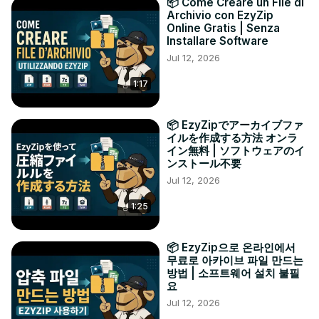
📦 Come Creare un File di
Archivio con EzyZip
Online Gratis | Senza
Installare Software
Jul 12, 2026
1:17
📦 EzyZipでアーカイブファ
イルを作成する方法 オンラ
イン無料 | ソフトウェアのイ
ンストール不要
Jul 12, 2026
1:25
📦 EzyZip으로 온라인에서
무료로 아카이브 파일 만드는
방법 | 소프트웨어 설치 불필
요
Jul 12, 2026