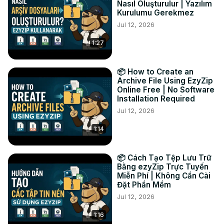
Nasıl Oluşturulur | Yazılım
Kurulumu Gerekmez
Jul 12, 2026
1:27
📦 How to Create an
Archive File Using EzyZip
Online Free | No Software
Installation Required
Jul 12, 2026
1:14
📦 Cách Tạo Tệp Lưu Trữ
Bằng ezyZip Trực Tuyến
Miễn Phí | Không Cần Cài
Đặt Phần Mềm
Jul 12, 2026
1:16