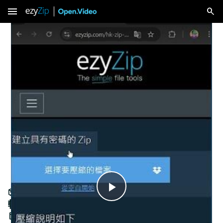
menu
📦 在線上建立密碼保護的 ZIP 檔案 │ 無需安裝
Play
軟體 [Mandarin] ([國語])
Dec 2, 2025