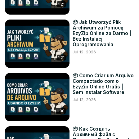
1:21
📦 Jak Utworzyć Plik
Archiwum za Pomocą
EzyZip Online za Darmo |
Bez Instalacji
Oprogramowania
Jul 12, 2026
1:21
📦 Como Criar um Arquivo
Compactado com o
EzyZip Online Grátis |
Sem Instalar Software
Jul 12, 2026
1:30
📦 Как Создать
Архивный Файл с