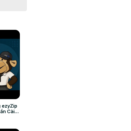
 ezyZip
Cần Cài