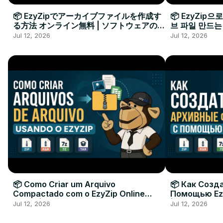
📦 EzyZipでアーカイブファイルを作成す
📦 EzyZip
る方法 オンライン無料 | ソフトウェアのイ
브 파일 만드는
ンストール不要
요
Jul 12, 2026
Jul 12, 2026
📦 Como Criar um Arquivo
📦 Как Созд
Compactado com o EzyZip Online
Помощью Ez
Grátis | Sem Instalar Software
| Без Устан
Jul 12, 2026
Jul 12, 2026