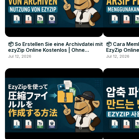
📦 So Erstellen Sie eine Archivdatei mit
📦 Cara Memb
ezyZip Online Kostenlos | Ohne
EzyZip Online
Softwareinstallation
Perangkat L
Jul 12, 2026
Jul 12, 2026