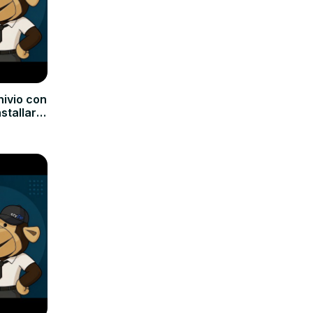
hivio con
nstallare