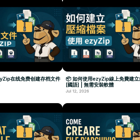
zyZip在线免费创建存档文件
📦 如何使用ezyZip線上免費建
[國語] | 無需安裝軟體
Jul 12, 2026