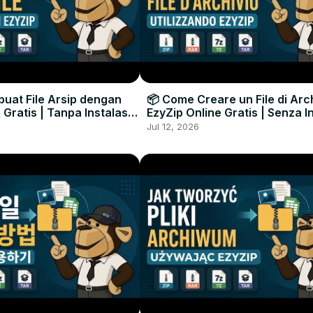
uat File Arsip dengan
📦 Come Creare un File di Arc
 Gratis | Tanpa Instalasi
EzyZip Online Gratis | Senza I
unak
Software
Jul 12, 2026