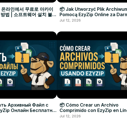
으로 온라인에서 무료로 아카이
📦 Jak Utworzyć Plik Archiwu
 방법 | 소프트웨어 설치 불필
Pomocą EzyZip Online za Dar
Instalacji Oprogramowania
Jul 12, 2026
ать Архивный Файл с
📦 Cómo Crear un Archivo
yZip Онлайн Бесплатно
Comprimido con EzyZip en Lí
овки Программ
Gratis | Sin Necesidad de Inst
Jul 12, 2026
Software