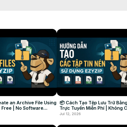
需的压缩级别。

。它将开始压缩文件。

IP 部分保存到目标文件夹。

ate an Archive File Using
📦 Cách Tạo Tệp Lưu Trữ Bằng
 Free | No Software
Trực Tuyến Miễn Phí | Không 
Required
Đặt Phần Mềm
Jul 12, 2026