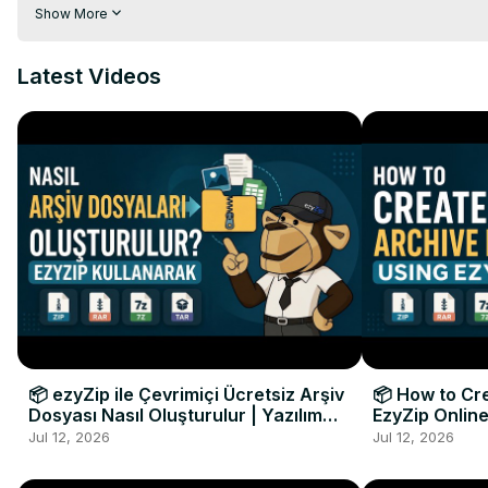
单击“选择要存档的文件”以打开文件选择器

Show More
将文件直接拖放到 ezyZip

2. 对所选文件满意后，单击“选择拆分大小”。

Latest Videos
3.（可选）单击“创建拆分 ZIP 文件”按钮旁边的向下箭头，设置所
4. 设置每个 ZIP 拆分文件的最大大小。单击“创建拆分 ZIP 文件”
5. 单击“保存”以保存单个 ZIP 部分，或单击“全部保存”以将所有 Z
#create #splitzip

TWITTER :
 https://twitter.com/ezyzip
FACEBOOK :
 https://www.facebook.com/ezyzip/
📦 ezyZip ile Çevrimiçi Ücretsiz Arşiv
📦 How to Cre
Dosyası Nasıl Oluşturulur | Yazılım
EzyZip Online
Kurulumu Gerekmez
Installation 
Jul 12, 2026
Jul 12, 2026