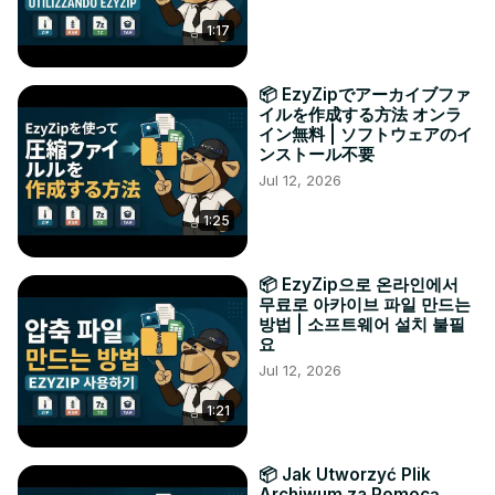
1:17
📦 EzyZipでアーカイブファ
イルを作成する方法 オンラ
イン無料 | ソフトウェアのイ
ンストール不要
Jul 12, 2026
1:25
📦 EzyZip으로 온라인에서
무료로 아카이브 파일 만드는
방법 | 소프트웨어 설치 불필
요
Jul 12, 2026
1:21
📦 Jak Utworzyć Plik
Archiwum za Pomocą