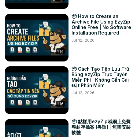
FACEBOOK:
 https://www.facebook.com/ezyzip/
📦 How to Create an
Archive File Using EzyZip
Online Free | No Software
Installation Required
Jul 12, 2026
1:14
📦 Cách Tạo Tệp Lưu Trữ
Bằng ezyZip Trực Tuyến
Miễn Phí | Không Cần Cài
Đặt Phần Mềm
Jul 12, 2026
1:16
📦 點樣用ezyZip喺網上免費
整封存檔案 [粵語] | 無需安裝
軟體