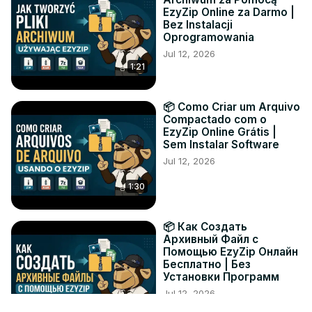
EzyZip Online za Darmo |
Bez Instalacji
Oprogramowania
Jul 12, 2026
1:21
📦 Como Criar um Arquivo
Compactado com o
EzyZip Online Grátis |
Sem Instalar Software
Jul 12, 2026
1:30
📦 Как Создать
Архивный Файл с
Помощью EzyZip Онлайн
Бесплатно | Без
Установки Программ
Jul 12, 2026
1:19