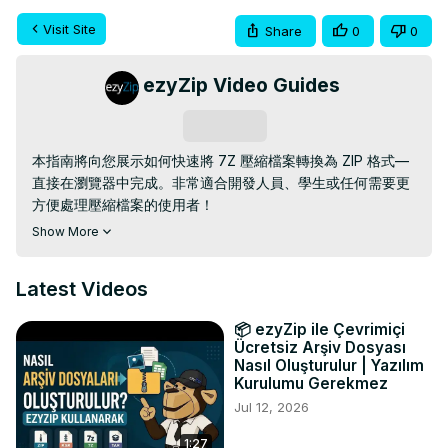
Visit Site
Share
0
0
ezyZip Video Guides
Subscribe
本指南將向您展示如何快速將 7Z 壓縮檔案轉換為 ZIP 格式—
直接在瀏覽器中完成。非常適合開發人員、學生或任何需要更
方便處理壓縮檔案的使用者！

Show More
https://www.ezyzip.com/hk-7z-zip.html
簡單的三步驟操作：

Latest Videos
- 上傳您的 7Z 檔案 – 點擊「選擇要轉換的 7Z 檔案」或將其
拖曳到指定區域。

📦 ezyZip ile Çevrimiçi
- 點擊“轉換為 ZIP”，轉換將自動進行。

Ücretsiz Arşiv Dosyası
- 點選「儲存 ZIP 檔案」下載新的壓縮檔。

Nasıl Oluşturulur | Yazılım
為什麼要將 7Z 檔案轉換為 ZIP 檔案？ ZIP 檔案在所有作業系
Kurulumu Gerekmez
統中都通用，讓共享和解壓縮更加便捷！

Jul 12, 2026
#7ZtoZIP #檔案轉換 #zip 轉換器 #線上轉換器 #ezyzip

1:27
TWITTER: 
https://twitter.com/ezyZip