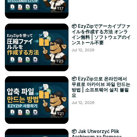
1:17
📦 EzyZipでアーカイブファ
イルを作成する方法 オンラ
イン無料 | ソフトウェアのイ
ンストール不要
Jul 12, 2026
1:25
📦 EzyZip으로 온라인에서
무료로 아카이브 파일 만드는
방법 | 소프트웨어 설치 불필
요
Jul 12, 2026
1:21
📦 Jak Utworzyć Plik
Archiwum za Pomocą