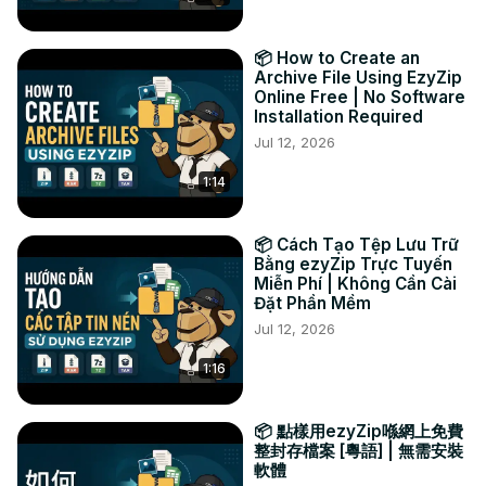
無需安裝？沒問題！隨時隨地從任何裝置提取 EGG 檔案—只
需輕按幾下滑鼠，無需任何軟體設定。
📦 How to Create an
Archive File Using EzyZip
Online Free | No Software
Installation Required
Jul 12, 2026
1:14
📦 Cách Tạo Tệp Lưu Trữ
Bằng ezyZip Trực Tuyến
Miễn Phí | Không Cần Cài
Đặt Phần Mềm
Jul 12, 2026
1:16
📦 點樣用ezyZip喺網上免費
整封存檔案 [粵語] | 無需安裝
軟體