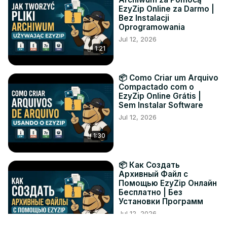
EzyZip Online za Darmo |
Bez Instalacji
Oprogramowania
Jul 12, 2026
1:21
📦 Como Criar um Arquivo
Compactado com o
EzyZip Online Grátis |
Sem Instalar Software
Jul 12, 2026
1:30
📦 Как Создать
Архивный Файл с
Помощью EzyZip Онлайн
Бесплатно | Без
Установки Программ
Jul 12, 2026
1:19