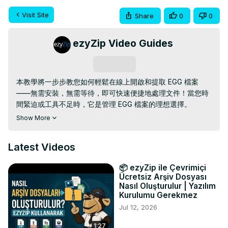
Visit Site
Share
0
0
ezyZip Video Guides
Subscribe
本教學將一步步教您如何輕鬆在線上開啟和提取 EGG 檔案
——無需安裝，無需等待，即可快速便捷地處理文件！當您時
間緊迫或工具不足時，它是管理 EGG 檔案的理想選擇。

Show More
https://www.ezyzip.com/hk-egg.html
簡單的提取流程：

Latest Videos
- 上傳您的 EGG 檔案 – 點擊「選擇要開啟的 EGG 檔案」或直
接將其拖曳到上傳區域。

📦 ezyZip ile Çevrimiçi
- 稍等片刻 – 自動提取即將開始！

Ücretsiz Arşiv Dosyası
- 點擊綠色的「儲存」按鈕，即可將提取的檔案直接下載到您
Nasıl Oluşturulur | Yazılım
的裝置。

Kurulumu Gerekmez
- 額外提示：點擊藍色的「預覽」按鈕，即可在瀏覽器中查看
Jul 12, 2026
相容的文件，然後再進行下載。

1:27
為什麼要使用線上 EGG 文件提取器？
