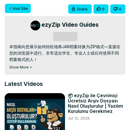
Visit Site
Share
0
0
ezyZip Video Guides
Subscribe
本指南向您展示如何轻松地将JAR档案转换为ZIP格式—直接在
您的浏览器中进行。非常适合学生、专业人士或任何使用不同
档案格式的人！

免费在线JAR到ZIP转换器:
Show More
https://www.ezyzip.com/
转换jar到zip.html

简单的3步过程:

Latest Videos
1. 上传您的JAR文件 – 点击"选择要转换的JAR文件"或拖放到
框中。

📦 ezyZip ile Çevrimiçi
2. 点击"转换为ZIP"并让转换完成其工作。

Ücretsiz Arşiv Dosyası
3. 点击"保存ZIP文件"下载您的新档案。

Nasıl Oluşturulur | Yazılım
为什么要将JAR转换为ZIP？ZIP非常适合更好的兼容性，确保
Kurulumu Gerekmez
流畅的档案处理，并使您的文件在所有系统中保持轻量和可编
Jul 12, 2026
辑！

1:27
#jar到ZIP #档案转换 #zip转换器 #在线转换器 #ezyzip
