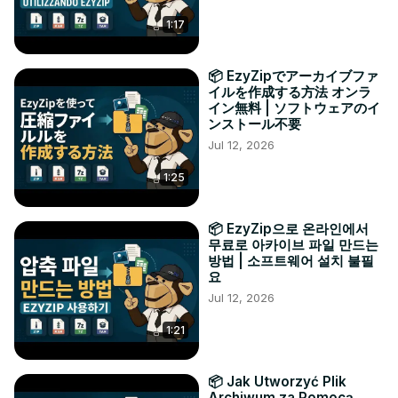
1:17
📦 EzyZipでアーカイブファ
イルを作成する方法 オンラ
イン無料 | ソフトウェアのイ
ンストール不要
Jul 12, 2026
1:25
📦 EzyZip으로 온라인에서
무료로 아카이브 파일 만드는
방법 | 소프트웨어 설치 불필
요
Jul 12, 2026
1:21
📦 Jak Utworzyć Plik
Archiwum za Pomocą