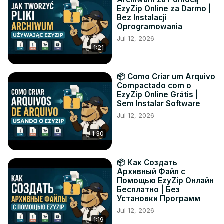
EzyZip Online za Darmo |
Bez Instalacji
Oprogramowania
Jul 12, 2026
1:21
📦 Como Criar um Arquivo
Compactado com o
EzyZip Online Grátis |
Sem Instalar Software
Jul 12, 2026
1:30
📦 Как Создать
Архивный Файл с
Помощью EzyZip Онлайн
Бесплатно | Без
Установки Программ
Jul 12, 2026
1:19