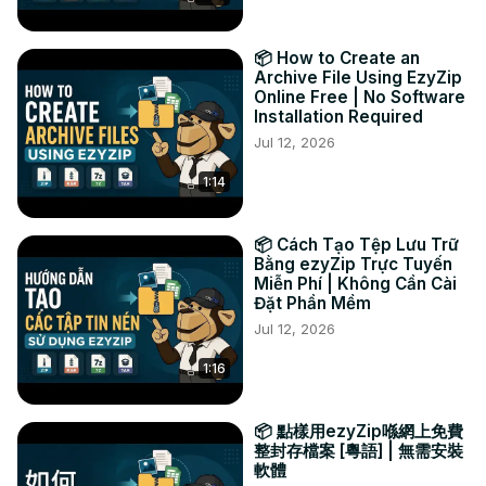
联系我们:

Twitter:
 https://twitter.com/ezyzip
📦 How to Create an
Facebook:
 https://www.facebook.com/ezyzip/
Archive File Using EzyZip
LinkedIn:
 https://www.linkedin.com/showcase/ezyzip/
Online Free | No Software
Installation Required
Pinterest:
 https://www.pinterest.com.au/ezyzip/
Jul 12, 2026
1:14
📦 Cách Tạo Tệp Lưu Trữ
Bằng ezyZip Trực Tuyến
Miễn Phí | Không Cần Cài
Đặt Phần Mềm
Jul 12, 2026
1:16
📦 點樣用ezyZip喺網上免費
整封存檔案 [粵語] | 無需安裝
軟體