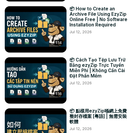
📦 How to Create an
Archive File Using EzyZip
Online Free | No Software
Installation Required
Jul 12, 2026
1:14
📦 Cách Tạo Tệp Lưu Trữ
Bằng ezyZip Trực Tuyến
Miễn Phí | Không Cần Cài
Đặt Phần Mềm
Jul 12, 2026
1:16
📦 點樣用ezyZip喺網上免費
整封存檔案 [粵語] | 無需安裝
軟體
Jul 12, 2026