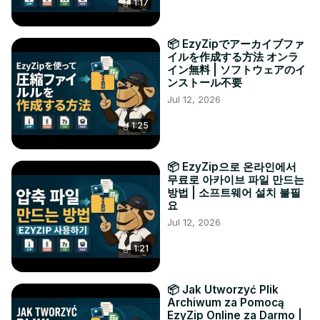
1:17
📦 EzyZipでアーカイブファ
イルを作成する方法 オンラ
イン無料 | ソフトウェアのイ
ンストール不要
Jul 12, 2026
1:25
📦 EzyZip으로 온라인에서
무료로 아카이브 파일 만드는
방법 | 소프트웨어 설치 불필
요
Jul 12, 2026
1:21
📦 Jak Utworzyć Plik
Archiwum za Pomocą
EzyZip Online za Darmo |