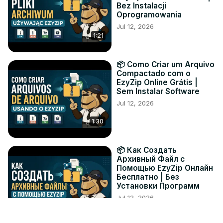
Bez Instalacji
Oprogramowania
Jul 12, 2026
1:21
📦 Como Criar um Arquivo
Compactado com o
EzyZip Online Grátis |
Sem Instalar Software
Jul 12, 2026
1:30
📦 Как Создать
Архивный Файл с
Помощью EzyZip Онлайн
Бесплатно | Без
Установки Программ
Jul 12, 2026
1:19