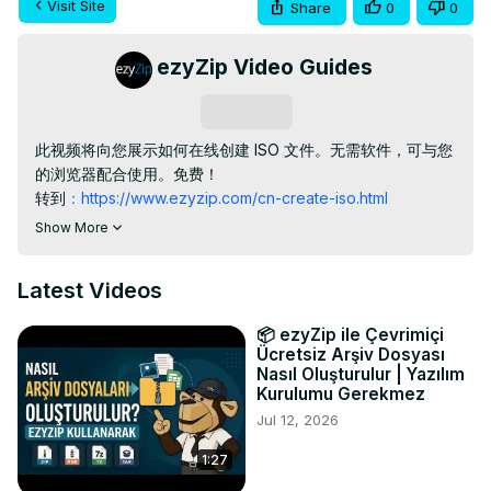
Visit Site
Share
0
0
ezyZip Video Guides
Subscribe
此视频将向您展示如何在线创建 ISO 文件。无需软件，可与您
的浏览器配合使用。免费！

转到
：https://www.ezyzip.com/cn-create-iso.html
1. 要将文件添加到 ISO 存档，您有两个选项：

Show More
单击“选择要存档的文件”以打开文件选择器

将文件直接拖放到 ezyZip

Latest Videos
2.（可选）通过单击“创建 ISO 文件”按钮旁边的向下箭头设置
所需的压缩级别。

📦 ezyZip ile Çevrimiçi
3. 单击“创建 ISO 文件”。它将开始压缩文件。

Ücretsiz Arşiv Dosyası
4. 单击“保存 ISO 文件”将文件保存到您选择的目标文件夹。

Nasıl Oluşturulur | Yazılım
#create #iso

Kurulumu Gerekmez
TWITTER :
 https://twitter.com/ezyzip
Jul 12, 2026
FACEBOOK :
 https://www.facebook.com/ezyzip/
1:27
LINKEDIN :
 https://www.linkedin.com/showcase/ezyzip/
PINTEREST :
 https://www.pinterest.com.au/ezyzip