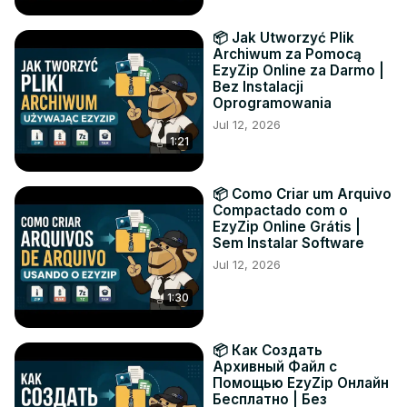
📦 Jak Utworzyć Plik
Archiwum za Pomocą
EzyZip Online za Darmo |
Bez Instalacji
Oprogramowania
Jul 12, 2026
1:21
📦 Como Criar um Arquivo
Compactado com o
EzyZip Online Grátis |
Sem Instalar Software
Jul 12, 2026
1:30
📦 Как Создать
Архивный Файл с
Помощью EzyZip Онлайн
Бесплатно | Без