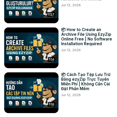
Jul 12, 2026
- 完全离线工作

- 安全的本地文件处理

1:27
非常适合需要快速、可靠地跨多种格式进行文件转换的媒体爱
好者、内容创作者和专业人士！

#mp4converter #fileconversion #windowstutorial 
📦 How to Create an
#mediaconverter #videoeditingtools #easyfileconversion 
Archive File Using EzyZip
Online Free | No Software
#techhowto

Installation Required
联系我们：

Jul 12, 2026
Twitter
：https://twitter.com/ezyZip
1:14
📦 Cách Tạo Tệp Lưu Trữ
Bằng ezyZip Trực Tuyến
Miễn Phí | Không Cần Cài
Đặt Phần Mềm
Jul 12, 2026
1:16