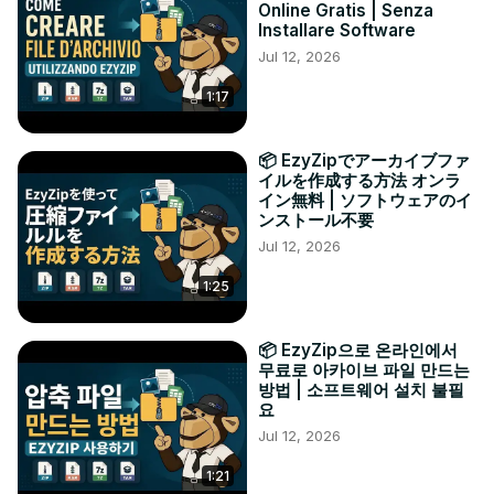
Online Gratis | Senza
Installare Software
Jul 12, 2026
1:17
📦 EzyZipでアーカイブファ
イルを作成する方法 オンラ
イン無料 | ソフトウェアのイ
ンストール不要
Jul 12, 2026
1:25
📦 EzyZip으로 온라인에서
무료로 아카이브 파일 만드는
방법 | 소프트웨어 설치 불필
요
Jul 12, 2026
1:21