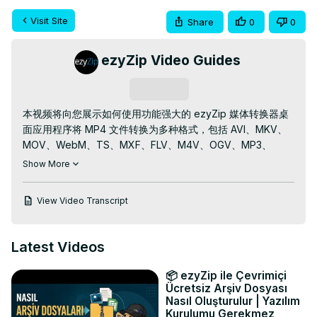
Visit Site
Share
0
0
ezyZip Video Guides
Subscribe
本视频将向您展示如何使用功能强大的 ezyZip 媒体转换器桌
面应用程序将 MP4 文件转换为多种格式，包括 AVI、MKV、
MOV、WebM、TS、MXF、FLV、M4V、OGV、MP3、
AAC、M4A、WAV、FLAC、OGG、OPUS、WebA、GIF 和 
Show More
APNG。

✅ 获取 ezyZip 存档转换器
：
View Video Transcript
https://www.ezyzip.com/media-converter-ja.html
ezyZip 是一款功能强大的 Windows 应用程序，可简化媒体
文件的处理。本教程演示了如何只需点击几下即可将 MP4 文
Latest Videos
件转换为您喜欢的格式。

主要功能：

📦 ezyZip ile Çevrimiçi
- 支持 120 多种视频和音频格式转换

Ücretsiz Arşiv Dosyası
- 无文件大小限制

Nasıl Oluşturulur | Yazılım
Kurulumu Gerekmez
- 超快速本地处理
