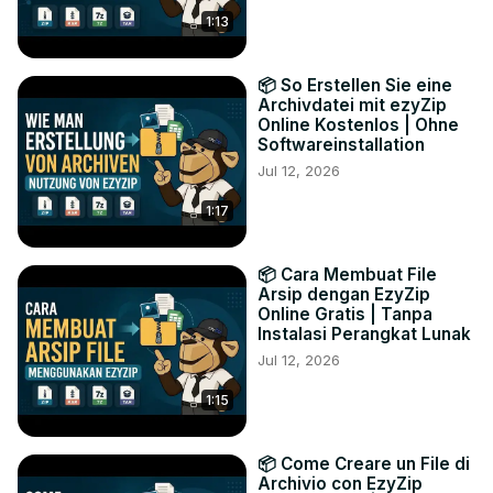
1:13
📦 So Erstellen Sie eine
Archivdatei mit ezyZip
Online Kostenlos | Ohne
Softwareinstallation
Jul 12, 2026
1:17
📦 Cara Membuat File
Arsip dengan EzyZip
Online Gratis | Tanpa
Instalasi Perangkat Lunak
Jul 12, 2026
1:15
📦 Come Creare un File di
Archivio con EzyZip