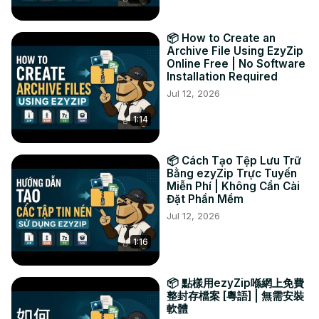
#ALZtoZIP #文件转换 #压缩文件转换 #在线转换 #ezyzip

TWITTER: 
https://twitter.com/ezyZip
📦 How to Create an
FACEBOOK:
 https://www.facebook.com/ezyzip/
Archive File Using EzyZip
Online Free | No Software
Installation Required
Jul 12, 2026
1:14
📦 Cách Tạo Tệp Lưu Trữ
Bằng ezyZip Trực Tuyến
Miễn Phí | Không Cần Cài
Đặt Phần Mềm
Jul 12, 2026
1:16
📦 點樣用ezyZip喺網上免費
整封存檔案 [粵語] | 無需安裝
軟體