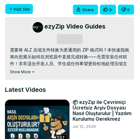
Visit Site
Share
0
0
ezyZip Video Guides
Subscribe
需要将 ALZ 压缩文件转换为更通用的 ZIP 格式吗？本快速指南
将向您展示如何在浏览器中直接完成转换——无需安装任何软
件！非常适合开发人员、学生或任何希望更轻松地处理压缩文
件的用户。

Show More
免费在线 ALZ 转 ZIP 转换器
：
https://www.ezyzip.com/%E8%BD%AC%E6%8D%A2alz%E5%8
Latest Videos
三个简单步骤：

• 上传您的 ALZ 文件 – 点击“选择要转换的 ALZ 文件”或将其
📦 ezyZip ile Çevrimiçi
拖放到框中。

Ücretsiz Arşiv Dosyası
• 点击“转换为 ZIP”，转换过程将自动运行。

Nasıl Oluşturulur | Yazılım
• 点击“保存 ZIP 文件”以下载新的压缩文件。

Kurulumu Gerekmez
为什么要将 ALZ 文件转换为 ZIP 文件？

Jul 12, 2026
ZIP 文件几乎在所有操作系统和平台上都受支持，与 ALZ 等专
1:27
用格式相比，它们更易于共享、解压缩和管理。
