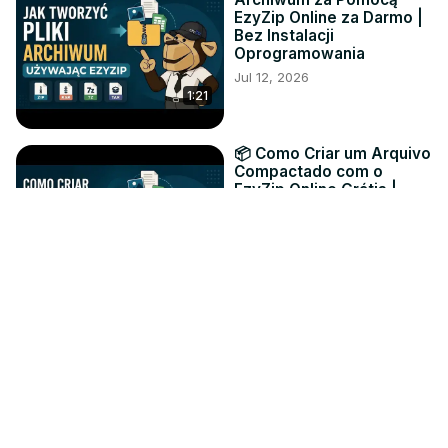
EzyZip Online za Darmo |
Bez Instalacji
Oprogramowania
Jul 12, 2026
1:21
📦 Como Criar um Arquivo
Compactado com o
EzyZip Online Grátis |
Sem Instalar Software
Jul 12, 2026
1:30
📦 Как Создать
Архивный Файл с
Помощью EzyZip Онлайн
Бесплатно | Без
Установки Программ
Jul 12, 2026
1:19