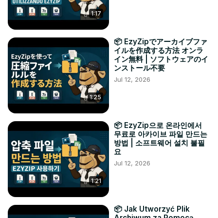
1:17
📦 EzyZipでアーカイブファ
イルを作成する方法 オンラ
イン無料 | ソフトウェアのイ
ンストール不要
Jul 12, 2026
1:25
📦 EzyZip으로 온라인에서
무료로 아카이브 파일 만드는
방법 | 소프트웨어 설치 불필
요
Jul 12, 2026
1:21
📦 Jak Utworzyć Plik
Archiwum za Pomocą