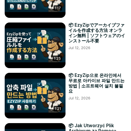
1:17
📦 EzyZipでアーカイブファ
イルを作成する方法 オンラ
イン無料 | ソフトウェアのイ
ンストール不要
Jul 12, 2026
1:25
📦 EzyZip으로 온라인에서
무료로 아카이브 파일 만드는
방법 | 소프트웨어 설치 불필
요
Jul 12, 2026
1:21
📦 Jak Utworzyć Plik
Archiwum za Pomocą