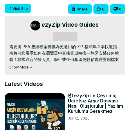
Visit Site
Share
0
0
ezyZip Video Guides
Subscribe
需要將 PEA 壓縮檔案轉換為更通用的 ZIP 格式嗎？本快速指
南將向您展示如何在瀏覽器中直接完成轉換—無需安裝任何軟
體！非常適合開發人員、學生或任何希望更輕鬆處理壓縮檔案
的使用者。

Show More
https://www.ezyzip.com/hk-pea-zip.html
Latest Videos
三個簡單步驟：

- 上傳您的 PEA 檔案 – 點擊「選擇要轉換的 PEA 檔案」或將
📦 ezyZip ile Çevrimiçi
其拖曳到方塊中。

Ücretsiz Arşiv Dosyası
- 點擊“轉換為 ZIP”，轉換過程將自動運行。

Nasıl Oluşturulur | Yazılım
- 點擊「儲存 ZIP 檔案」下載新的壓縮檔案。

Kurulumu Gerekmez
為什麼要將 PEA 轉換為 ZIP？

Jul 12, 2026
ZIP 檔案幾乎在所有作業系統和平台上都受支持，與 PEA 等專
1:27
用格式相比，它們更易於共享、解壓縮和管理。
