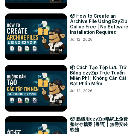
#PEAtoZIP #檔案轉換 #壓縮檔案轉換 #線上轉換 #ezyzip

TWITTER: 
https://twitter.com/ezyZip
📦 How to Create an
Archive File Using EzyZip
Online Free | No Software
Installation Required
Jul 12, 2026
1:14
📦 Cách Tạo Tệp Lưu Trữ
Bằng ezyZip Trực Tuyến
Miễn Phí | Không Cần Cài
Đặt Phần Mềm
Jul 12, 2026
1:16
📦 點樣用ezyZip喺網上免費
整封存檔案 [粵語] | 無需安裝
軟體