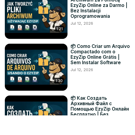
EzyZip Online za Darmo |
Bez Instalacji
Oprogramowania
Jul 12, 2026
1:21
📦 Como Criar um Arquivo
Compactado com o
EzyZip Online Grátis |
Sem Instalar Software
Jul 12, 2026
1:30
📦 Как Создать
Архивный Файл с
Помощью EzyZip Онлайн
Бесплатно | Без
Установки Программ
Jul 12, 2026
1:19