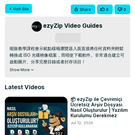
Visit Site
Share
0
0
ezyZip Video Guides
Subscribe
呢個教學課程會示範點樣喺瀏覽器入面直接將任何資料夾輕鬆
轉換成 ISO 光碟映像檔案，而唔使下載軟件。非常適合建立可
啟動圖片、分享完整目錄或者封存項目！

✅ 免費嘅網上資料夾轉換成 ISO 
：
Show More
https://www.ezyzip.com/hk-convert-folder-to-iso.html#
快速三步過程：

Latest Videos
1 ️ ⃣ 撳一下「選擇要轉換嘅資料夾」，揀你想轉換嘅資料夾

2 ️ ⃣ 撳一下「建立 ISO 檔案」，然後等 ISO 映像產生

📦 ezyZip ile Çevrimiçi
3 ️ ⃣ 當處理完成之後，撳一下「儲存 ISO 檔案」嚟下載你嘅新 
Ücretsiz Arşiv Dosyası
ISO 檔案

Nasıl Oluşturulur | Yazılım
點解要建立 ISO 檔案？非常適合用嚟建立可啟動媒體、分發軟
Kurulumu Gerekmez
件包，或者保留具有確切檔案權限嘅資料夾結構！

Jul 12, 2026
# 資料夾 # iso 圖像 # 圖像 # 檔案轉換 # 可開機 # 網上工具 
1:27
# ezyzip
