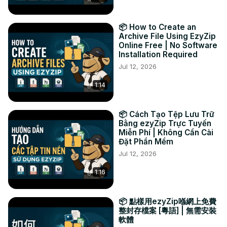
同我哋聯絡：

TWITTER: 
https://twitter.com/ezyZip
📦 How to Create an
FACEBOOK:
 https://www.facebook.com/ezyzip/
Archive File Using EzyZip
LINKEDIN:
 https://www.linkedin.com/showcase/ezyzip/
Online Free | No Software
Installation Required
PINTEREST:
 https://www.pinterest.com.au/ezyzip
MEDIUM:
 https://medium.com/@ezyZip
Jul 12, 2026
1:14
📦 Cách Tạo Tệp Lưu Trữ
Bằng ezyZip Trực Tuyến
Miễn Phí | Không Cần Cài
Đặt Phần Mềm
Jul 12, 2026
1:16
📦 點樣用ezyZip喺網上免費
整封存檔案 [粵語] | 無需安裝
軟體