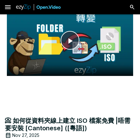
menu
Play
Video
📀 如何從資料夾線上建立 ISO 檔案免費 |唔需
要安裝 [Cantonese] ([粵語])
Nov 27, 2025