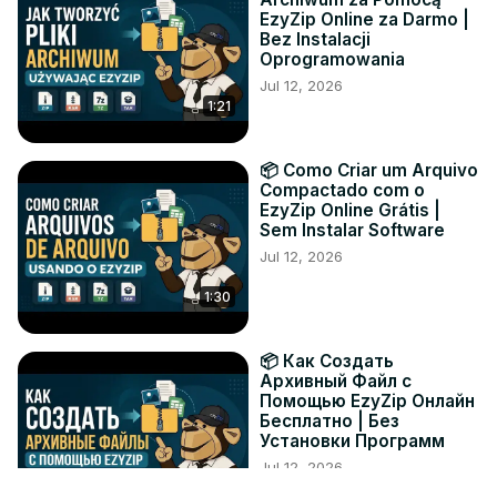
EzyZip Online za Darmo |
Bez Instalacji
Oprogramowania
Jul 12, 2026
1:21
📦 Como Criar um Arquivo
Compactado com o
EzyZip Online Grátis |
Sem Instalar Software
Jul 12, 2026
1:30
📦 Как Создать
Архивный Файл с
Помощью EzyZip Онлайн
Бесплатно | Без
Установки Программ
Jul 12, 2026
1:19