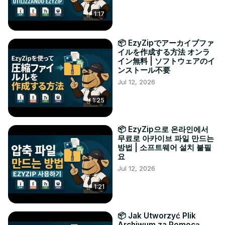
1:17
📦 EzyZipでアーカイブファ
イルを作成する方法 オンラ
イン無料 | ソフトウェアのイ
ンストール不要
Jul 12, 2026
1:25
📦 EzyZip으로 온라인에서
무료로 아카이브 파일 만드는
방법 | 소프트웨어 설치 불필
요
Jul 12, 2026
1:21
📦 Jak Utworzyć Plik
Archiwum za Pomocą