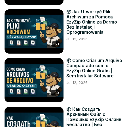
📦 Jak Utworzyć Plik
Archiwum za Pomocą
EzyZip Online za Darmo |
Bez Instalacji
Oprogramowania
Jul 12, 2026
1:21
📦 Como Criar um Arquivo
Compactado com o
EzyZip Online Grátis |
Sem Instalar Software
Jul 12, 2026
1:30
📦 Как Создать
Архивный Файл с
Помощью EzyZip Онлайн
Бесплатно | Без