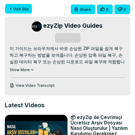
Visit Site
Share
0
0
ezyZip Video Guides
Subscribe
이 가이드는 브라우저에서 바로 손상된 ZIP 파일을 쉽게 복구
하고 복구하는 방법을 보여줍니다. 손상된 압축 파일 복구, 손
실된 데이터 복구 또는 손상된 다운로드 파일 복구에 적합합니
다!

Show More
무료 온라인 ZIP 파일 복구 도구:
https://www.ezyzip.com/repair-zip-ko.html
View Video Transcript
간단한 4단계 과정:

1. 손상된 ZIP 파일을 업로드하세요. "복구할 ZIP 파일 선택"을 
클릭하거나 상자에 드래그 앤 드롭하세요.

Latest Videos
2. 복구 도구가 손상된 압축 파일을 자동으로 분석하고 복구합
니다.

📦 ezyZip ile Çevrimiçi
3. 복구된 파일 미리보기 - "미리보기"를 클릭하여 성공적으로 
Ücretsiz Arşiv Dosyası
복구된 파일을 확인하세요.

Nasıl Oluşturulur | Yazılım
Kurulumu Gerekmez
4. "저장"을 클릭하여 복구된 데이터와 함께 복구된 ZIP 파일