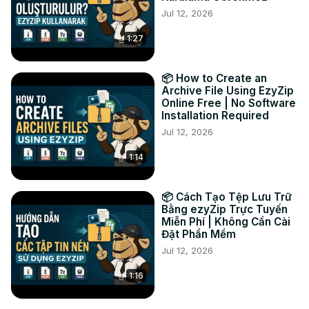
Jul 12, 2026
을 다운로드하세요.

손상된 ZIP 파일을 복구해야 하는 이유는 무엇일까요? 중요한 
1:27
문서를 복구하고, 손상된 다운로드 파일을 복원하고, 손상된 
압축 파일을 복구하고, 귀중한 파일을 잃지 않고 데이터를 복
구하기 위해서입니다!

📦 How to Create an
#zip 복구 #손상된zip #파일복구 #zip수정 #데이터복구 #아
Archive File Using EzyZip
Online Free | No Software
카이브복구 #ezyzip

Installation Required
TWITTER: 
https://twitter.com/ezyZip
Jul 12, 2026
FACEBOOK:
 https://www.facebook.com/ezyzip/
LINKEDIN:
 https://www.linkedin.com/showcase/ezyzip/
1:14
PINTEREST:
 https://www.pinterest.com.au/ezyzip
MEDIUM:
 https://medium.com/@ezyZip
📦 Cách Tạo Tệp Lưu Trữ
Bằng ezyZip Trực Tuyến
Miễn Phí | Không Cần Cài
Đặt Phần Mềm
Jul 12, 2026
1:16