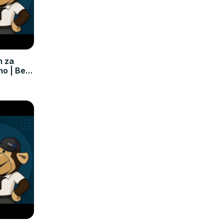
m za
mo | Bez