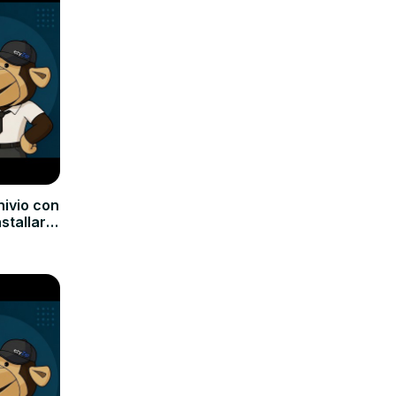
hivio con
nstallare