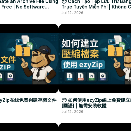
ate an Archive File Using
📦 Cách Tạo Tệp Lưu Trữ Bằng
 Free | No Software
Trực Tuyến Miễn Phí | Không 
Required
Đặt Phần Mềm
Jul 12, 2026
zyZip在线免费创建存档文件
📦 如何使用ezyZip線上免費建
[國語] | 無需安裝軟體
Jul 12, 2026