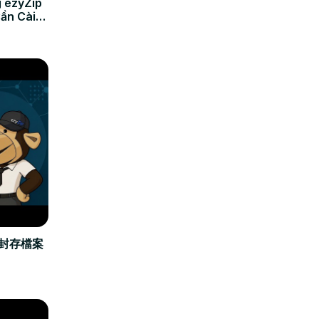
 ezyZip
Cần Cài
立封存檔案