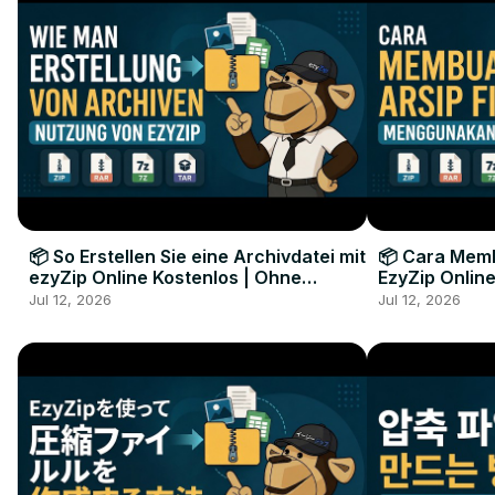
📦 So Erstellen Sie eine Archivdatei mit
📦 Cara Memb
ezyZip Online Kostenlos | Ohne
EzyZip Online
Softwareinstallation
Perangkat L
Jul 12, 2026
Jul 12, 2026