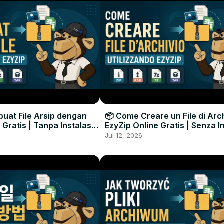
uat File Arsip dengan
📦 Come Creare un File di Arc
 Gratis | Tanpa Instalasi
EzyZip Online Gratis | Senza I
unak
Software
Jul 12, 2026