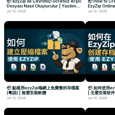
📦 ezyZip ile Çevrimiçi Ücretsiz Arşiv
📦 How to Cre
Dosyası Nasıl Oluşturulur | Yazılım
EzyZip Online
Kurulumu Gerekmez
Installation 
Jul 12, 2026
Jul 12, 2026
📦 點樣用ezyZip喺網上免費整封存檔案
📦 如何使用e
[粵語] | 無需安裝軟體
| 无需安装软件
Jul 12, 2026
Jul 12, 2026