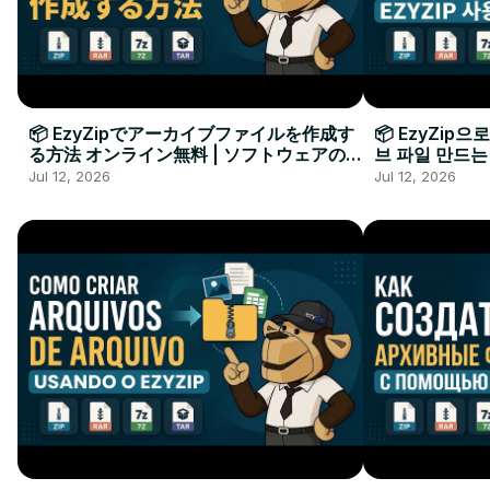
📦 EzyZipでアーカイブファイルを作成す
📦 EzyZip
る方法 オンライン無料 | ソフトウェアのイ
브 파일 만드는
ンストール不要
요
Jul 12, 2026
Jul 12, 2026