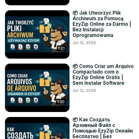
📦 Jak Utworzyć Plik
Archiwum za Pomocą
EzyZip Online za Darmo |
Bez Instalacji
Oprogramowania
Jul 12, 2026
1:21
📦 Como Criar um Arquivo
Compactado com o
EzyZip Online Grátis |
Sem Instalar Software
Jul 12, 2026
1:30
📦 Как Создать
Архивный Файл с
Помощью EzyZip Онлайн
Бесплатно | Без