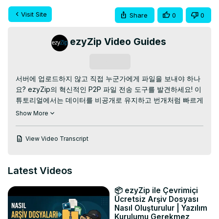
Visit Site
Share
0
0
ezyZip Video Guides
Subscribe
서버에 업로드하지 않고 직접 누군가에게 파일을 보내야 하나
요? ezyZip의 혁신적인 P2P 파일 전송 도구를 발견하세요! 이 
튜토리얼에서는 데이터를 비공개로 유지하고 번개처럼 빠르게 
전송하는 안전한 브라우저 간 기술을 사용하여 즉시 파일을 공
Show More
유하는 방법을 배우게 됩니다.

무료 온라인 파일 발신기:
View Video Transcript
https://www.ezyzip.com/share-files-ko.html
간단한 4단계 과정:

1. "전송할 파일 선택"을 클릭하거나 파일을 페이지에 드래그 
Latest Videos
앤 드롭하세요.

2. "파일 전송" 버튼을 클릭하고 파일이 ZIP 아카이브로 압축
📦 ezyZip ile Çevrimiçi
될 때까지 기다리세요.

Ücretsiz Arşiv Dosyası
3. 생성된 고유한 전송 링크(예: "
;https://ezy.zip/ABCDE"
)를 
Nasıl Oluşturulur | Yazılım
Kurulumu Gerekmez
복사하세요.
