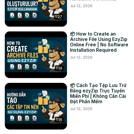
Jul 12, 2026
4. 수신자에게 링크를 보내고 전송 중에는 브라우저 탭을 열어
두세요.

1:27
왜 P2P 파일 전송을 사용하나요? 브라우저 간 직접 전송으로 
개인정보 보호, 더 빠른 속도, 서버에 파일 저장 안 함을 보장합
니다! WebRTC 기술을 사용하며 모든 운영체제의 최신 브라
📦 How to Create an
우저에서 작동합니다!

Archive File Using EzyZip
Online Free | No Software
#파일전송 #P2P파일전송 #파일보내기 #파일공유 #브라우저
Installation Required
전송 #ezyzip

Jul 12, 2026
문의하기:

Twitter:
 https://twitter.com/ezyzip
1:14
Facebook:
 https://www.facebook.com/ezyzip/
LinkedIn:
 https://www.linkedin.com/showcase/ezyzip/
Pinterest:
 https://www.pinterest.com.au/ezyzip
📦 Cách Tạo Tệp Lưu Trữ
Bằng ezyZip Trực Tuyến
Miễn Phí | Không Cần Cài
Đặt Phần Mềm
Jul 12, 2026
1:16