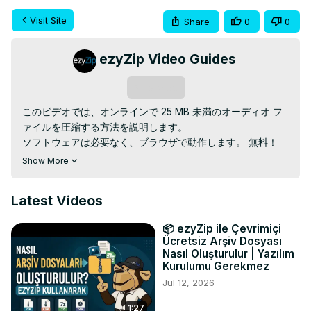
Visit Site
Share
0
0
ezyZip Video Guides
Subscribe
このビデオでは、オンラインで 25 MB 未満のオーディオ フ
ァイルを圧縮する方法を説明します。

ソフトウェアは必要なく、ブラウザで動作します。 無料！

に行く
：https://www.ezyzip.com/jp-audio-25MB.html
Show More
1. オーディオ ファイルを選択するには、次の 2 つのオプショ
ンがあります。

Latest Videos
[圧縮するオーディオ ファイルを選択] をクリックしてファイ
ル選択画面を開きます。

📦 ezyZip ile Çevrimiçi
オーディオ ファイルを ezyZip に直接ドラッグ アンド ドロ
Ücretsiz Arşiv Dosyası
ップします。

Nasıl Oluşturulur | Yazılım
2. 「オーディオを圧縮」をクリックします。 圧縮プロセスが
Kurulumu Gerekmez
開始されますが、完了するまでにしばらく時間がかかりま
Jul 12, 2026
す。

1:27
3. [AUDIO ファイルを保存] をクリックして、圧縮された 