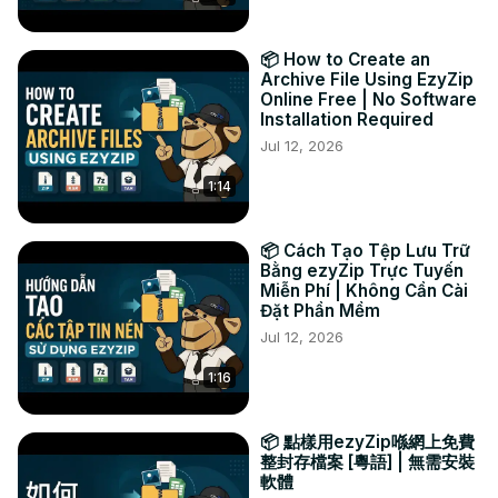
AUDIO ファイルを選択した保存先フォルダーに保存します。

#圧縮 #オーディオ #25mb

📦 How to Create an
ツイッター:
 https://twitter.com/ezyZip
Archive File Using EzyZip
フェイスブック:
 https://www.facebook.com/ezyzip/
Online Free | No Software
Installation Required
Jul 12, 2026
1:14
📦 Cách Tạo Tệp Lưu Trữ
Bằng ezyZip Trực Tuyến
Miễn Phí | Không Cần Cài
Đặt Phần Mềm
Jul 12, 2026
1:16
📦 點樣用ezyZip喺網上免費
整封存檔案 [粵語] | 無需安裝
軟體