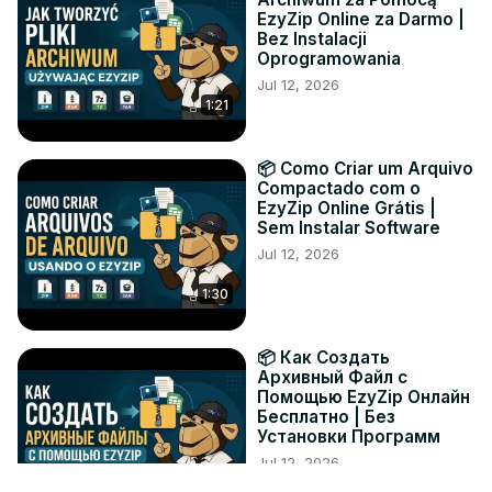
EzyZip Online za Darmo |
Bez Instalacji
Oprogramowania
Jul 12, 2026
1:21
📦 Como Criar um Arquivo
Compactado com o
EzyZip Online Grátis |
Sem Instalar Software
Jul 12, 2026
1:30
📦 Как Создать
Архивный Файл с
Помощью EzyZip Онлайн
Бесплатно | Без
Установки Программ
Jul 12, 2026
1:19