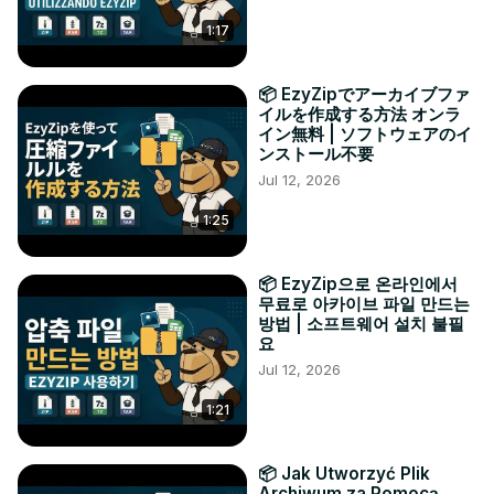
1:17
📦 EzyZipでアーカイブファ
イルを作成する方法 オンラ
イン無料 | ソフトウェアのイ
ンストール不要
Jul 12, 2026
1:25
📦 EzyZip으로 온라인에서
무료로 아카이브 파일 만드는
방법 | 소프트웨어 설치 불필
요
Jul 12, 2026
1:21
📦 Jak Utworzyć Plik
Archiwum za Pomocą