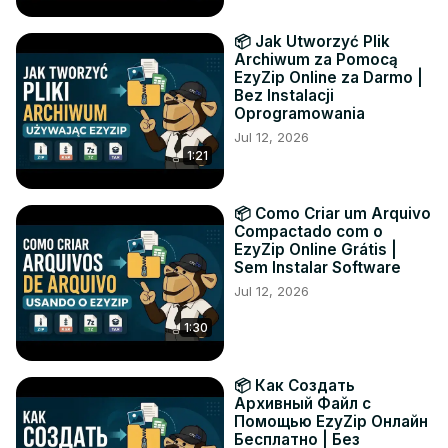
📦 Jak Utworzyć Plik
Archiwum za Pomocą
EzyZip Online za Darmo |
Bez Instalacji
Oprogramowania
Jul 12, 2026
1:21
📦 Como Criar um Arquivo
Compactado com o
EzyZip Online Grátis |
Sem Instalar Software
Jul 12, 2026
1:30
📦 Как Создать
Архивный Файл с
Помощью EzyZip Онлайн
Бесплатно | Без