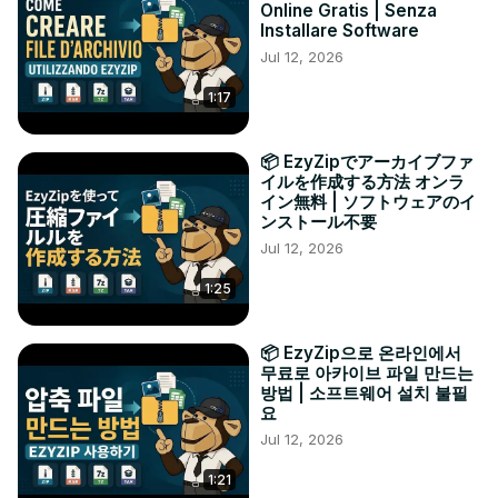
Online Gratis | Senza
Installare Software
Jul 12, 2026
1:17
📦 EzyZipでアーカイブファ
イルを作成する方法 オンラ
イン無料 | ソフトウェアのイ
ンストール不要
Jul 12, 2026
1:25
📦 EzyZip으로 온라인에서
무료로 아카이브 파일 만드는
방법 | 소프트웨어 설치 불필
요
Jul 12, 2026
1:21