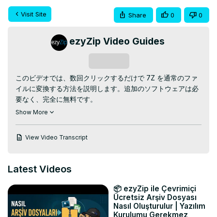
Visit Site
Share
0
0
ezyZip Video Guides
Subscribe
このビデオでは、数回クリックするだけで 7Z を通常のファ
イルに変換する方法を説明します。追加のソフトウェアは必
要なく、完全に無料です。

正しいコンバーターに移動します。
Show More
https://www.ezyzip.com/jp-c-o-7z.html
1. 「変換する 7z ファイルを選択」をクリックしてファイル
View Video Transcript
チューザーを開き、ファイルを選択します。

(7Z アーカイブ内のすべてのファイルがリストされます。)

2. 緑色の「保存」ボタンをクリックして、個々のファイルを
Latest Videos
ローカル ドライブに保存します。

それはとても簡単です！ 🐵

📦 ezyZip ile Çevrimiçi
TWITTER: 
https://twitter.com/ezyZip
Ücretsiz Arşiv Dosyası
FACEBOOK:
 https://www.facebook.com/ezyzip/
Nasıl Oluşturulur | Yazılım
Kurulumu Gerekmez
LINKEDIN:
 https://www.linkedin.com/showcase/ezyzip/