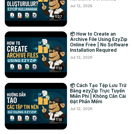
Jul 12, 2026
PINTEREST:
 https://www.pinterest.com.au/ezyzip
1:27
📦 How to Create an
Archive File Using EzyZip
Online Free | No Software
Installation Required
Jul 12, 2026
1:14
📦 Cách Tạo Tệp Lưu Trữ
Bằng ezyZip Trực Tuyến
Miễn Phí | Không Cần Cài
Đặt Phần Mềm
Jul 12, 2026
1:16