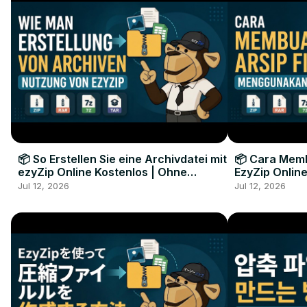
📦 So Erstellen Sie eine Archivdatei mit
📦 Cara Memb
ezyZip Online Kostenlos | Ohne
EzyZip Online
Softwareinstallation
Perangkat L
Jul 12, 2026
Jul 12, 2026