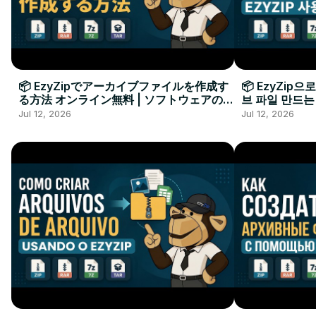
📦 EzyZipでアーカイブファイルを作成す
📦 EzyZip
る方法 オンライン無料 | ソフトウェアのイ
브 파일 만드는
ンストール不要
요
Jul 12, 2026
Jul 12, 2026