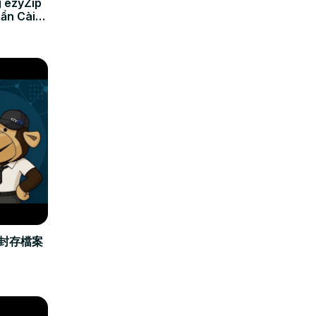
 ezyZip
Cần Cài
立封存檔案