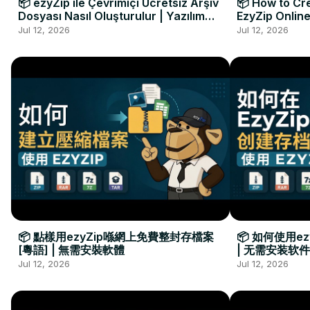
📦 ezyZip ile Çevrimiçi Ücretsiz Arşiv
📦 How to Cre
Dosyası Nasıl Oluşturulur | Yazılım
EzyZip Online
Kurulumu Gerekmez
Installation 
Jul 12, 2026
Jul 12, 2026
📦 點樣用ezyZip喺網上免費整封存檔案
📦 如何使用e
[粵語] | 無需安裝軟體
| 无需安装软件
Jul 12, 2026
Jul 12, 2026