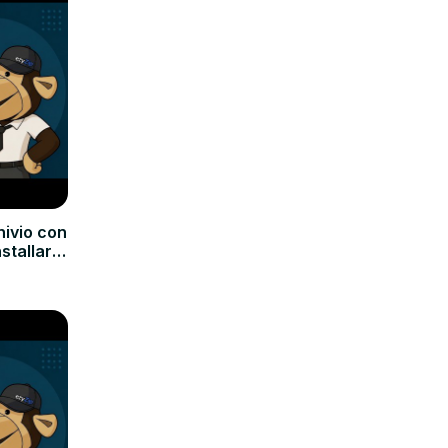
hivio con
nstallare