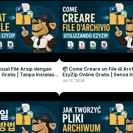
uat File Arsip dengan
📦 Come Creare un File di Arc
 Gratis | Tanpa Instalasi
EzyZip Online Gratis | Senza I
unak
Software
Jul 12, 2026