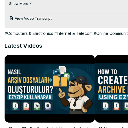
"열려면 7Z 파일 선택"을 클릭하여 파일 선택기를 엽니다.

Show More
7z 파일을 ezyZip으로 직접 끌어다 놓습니다.

파일 추출이 시작되고 완료되면 7z 파일의 내용이 나열됩니다.

View Video Transcript
2. 개별 파일의 녹색 "저장" 버튼을 클릭하여 선택한 대상 폴더에 저
선택사항: 파란색 "미리보기" 버튼을 클릭하면 브라우저에서 바로 열
#Computers & Electronics
#Internet & Telecom
#Online Communit
##추출물 #7z 열기

트위터:
 https://twitter.com/ezyZip
Latest Videos
페이스북:
 https://www.facebook.com/ezyzip/