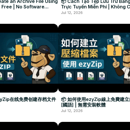
ate an Archive File Using
📦 Cách Tạo Tệp Lưu Trữ Bằng
 Free | No Software
Trực Tuyến Miễn Phí | Không 
Required
Đặt Phần Mềm
Jul 12, 2026
zyZip在线免费创建存档文件
📦 如何使用ezyZip線上免費建
[國語] | 無需安裝軟體
Jul 12, 2026