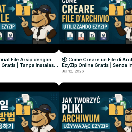
uat File Arsip dengan
📦 Come Creare un File di Arc
 Gratis | Tanpa Instalasi
EzyZip Online Gratis | Senza I
unak
Software
Jul 12, 2026