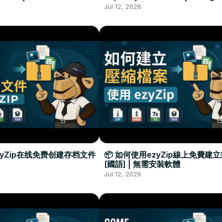
Required
Đặt Phần Mềm
Jul 12, 2026
zyZip在线免费创建存档文件
📦 如何使用ezyZip線上免費建
[國語] | 無需安裝軟體
Jul 12, 2026