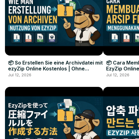
📦 So Erstellen Sie eine Archivdatei mit
📦 Cara Memb
ezyZip Online Kostenlos | Ohne
EzyZip Online
Softwareinstallation
Perangkat L
Jul 12, 2026
Jul 12, 2026