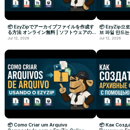
📦 EzyZipでアーカイブファイルを作成す
📦 EzyZip
る方法 オンライン無料 | ソフトウェアのイ
브 파일 만드는
ンストール不要
요
Jul 12, 2026
Jul 12, 2026
📦 Como Criar um Arquivo
📦 Как Созд