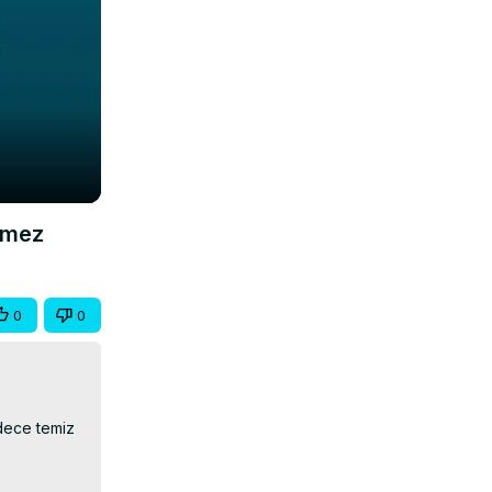
ekmez
0
0
dece temiz 