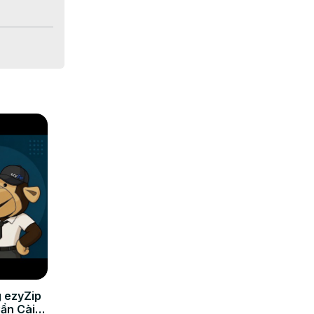
şası 
 ezyZip
Cần Cài