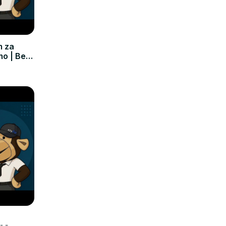
m za
mo | Bez