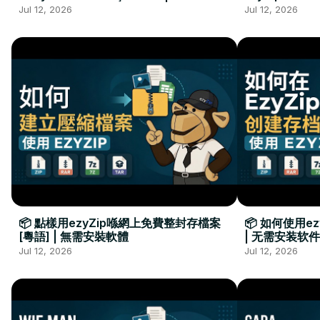
Kurulumu Gerekmez
Installation 
Jul 12, 2026
Jul 12, 2026
📦 點樣用ezyZip喺網上免費整封存檔案
📦 如何使用e
[粵語] | 無需安裝軟體
| 无需安装软件
Jul 12, 2026
Jul 12, 2026