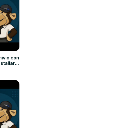
hivio con
nstallare