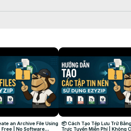
eneğine tıklayın veya dosyayı yükleme alanına sürükleyip bırakın.

det" düğmesine tıklayın.

emek için mavi "Önizleme" düğmesine tıklayın.

zdan, herhangi bir yerden, sadece birkaç tıklamayla ve yazılım karma
çıkarma #ezyzip
ate an Archive File Using
📦 Cách Tạo Tệp Lưu Trữ Bằng
 Free | No Software
Trực Tuyến Miễn Phí | Không 