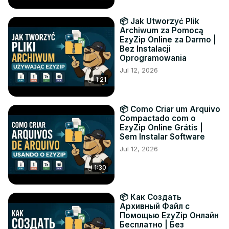
📦 Jak Utworzyć Plik
Archiwum za Pomocą
EzyZip Online za Darmo |
Bez Instalacji
Oprogramowania
Jul 12, 2026
1:21
📦 Como Criar um Arquivo
Compactado com o
EzyZip Online Grátis |
Sem Instalar Software
Jul 12, 2026
1:30
📦 Как Создать
Архивный Файл с
Помощью EzyZip Онлайн
Бесплатно | Без