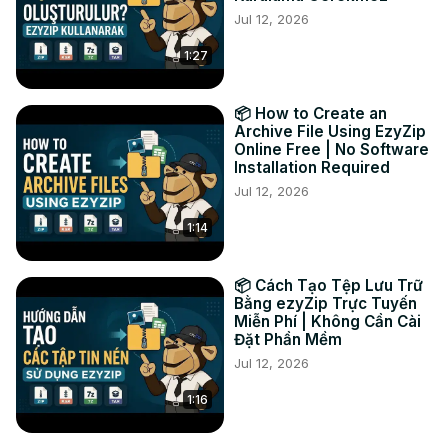
Jul 12, 2026
Facebook:
 https://www.facebook.com/ezyzip/
1:27
📦 How to Create an
Archive File Using EzyZip
Online Free | No Software
Installation Required
Jul 12, 2026
1:14
📦 Cách Tạo Tệp Lưu Trữ
Bằng ezyZip Trực Tuyến
Miễn Phí | Không Cần Cài
Đặt Phần Mềm
Jul 12, 2026
1:16