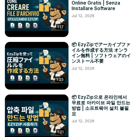
Online Gratis | Senza
Installare Software
Jul 12, 2026
1:17
📦 EzyZipでアーカイブファ
イルを作成する方法 オンラ
イン無料 | ソフトウェアのイ
ンストール不要
Jul 12, 2026
1:25
📦 EzyZip으로 온라인에서
무료로 아카이브 파일 만드는
방법 | 소프트웨어 설치 불필
요
Jul 12, 2026
1:21