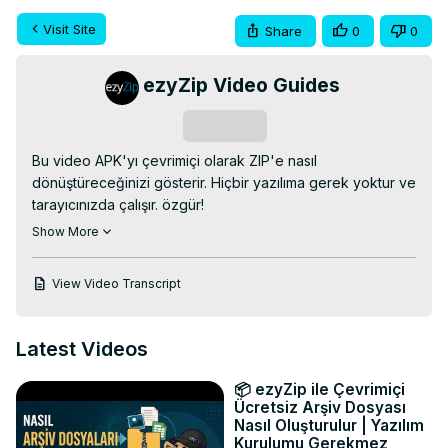
Visit Site
Share
0
0
ezyZip Video Guides
Subscribe
Bu video APK'yı çevrimiçi olarak ZIP'e nasıl 
dönüştüreceğinizi gösterir. Hiçbir yazılıma gerek yoktur ve 
tarayıcınızda çalışır. özgür!

Şuraya git:
 https://www.ezyzip.com/tr-apk-zip.html
Show More
1. APK dosyasını seçmek için iki seçeneğiniz vardır:

Dosya seçiciyi açmak için "Dönüştürülecek apk dosyasını 
View Video Transcript
seç" seçeneğini tıklayın;

APK dosyasını doğrudan ezyZip'e sürükleyip bırakın.

2. "ZIP'e Dönüştür"e tıklayın. Tamamlanması biraz zaman 
Latest Videos
alacak olan dönüştürme işlemini başlatacaktır.

3. Dönüştürülen ZIP dosyasını seçtiğiniz hedef klasöre 
📦 ezyZip ile Çevrimiçi
kaydetmek için "ZIP Dosyasını Kaydet"e tıklayın.

Ücretsiz Arşiv Dosyası
#dönüşüm #apk #zip

Nasıl Oluşturulur | Yazılım
Kurulumu Gerekmez
Twitter:
 https://twitter.com/ezyZip