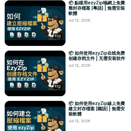
📦 點樣用ezyZip喺網上免費
MCWORLD, MCADDON, MCTEMPLATE, MCGAME, VPK, 
整封存檔案 [粵語] | 無需安裝
PK3, PK4, PKZ, CRX, XPI, KMZ, CBR, CBZ, CB7, CBA, 
軟體
MAFF, WEBZ, B64, TB64, UU, UUE, ZED, ZI, PIZ, ZAB, IPA, 
Jul 12, 2026
LXF, IFCZIP, GDZ, LQM, TPSR, UBZ, MBZ, SAR, SCS, DMS, 
ADF, ADZ, LHF, HDF, PP, ICE, CRM, JAM, RNC1, RNC2, 
XPKF, XPK, IMP, SC, LOB, TPWM, VIC, VIC2, JEK, PMC1, 
1:13
PMC2, MMCMP, SB3, SB2, SB, LOVE, SNAP, FLATPAK, 
APPIMAGE, RZ, LRZ, ZPAQ, PEA, ALZ, SQX, UHA, HA, DAR, 
📦 如何使用ezyZip在线免费
SHAR, WAD, GRP, HOG, POD, BSA, BA2, BIG, PAK, NCO, 
创建存档文件 | 无需安装软件
IWD and GMA.

Jul 12, 2026
Komut satırı yok, ek yazılım yok—sadece birden fazla 
arşivi hızlı ve sorunsuz bir şekilde tek bir dosyada 
birleştirme!

1:12
#arşivbirleştirme #zipdosyaları #rardosyaları 
#dosyaçıkarma #sıkıştırmaaraçları #ezyzip
📦 如何使用ezyZip線上免費
建立封存檔案 [國語] | 無需安
裝軟體
Jul 12, 2026