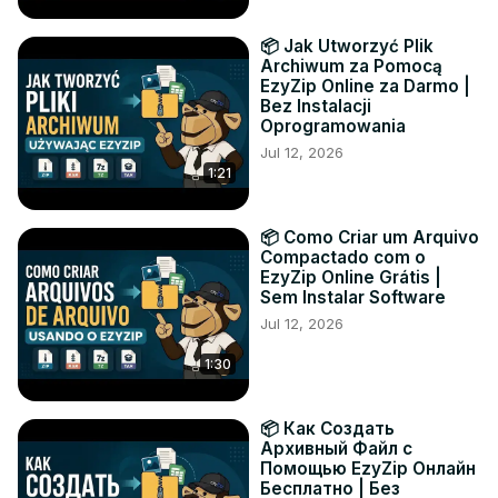
📦 Jak Utworzyć Plik
Archiwum za Pomocą
EzyZip Online za Darmo |
Bez Instalacji
Oprogramowania
Jul 12, 2026
1:21
📦 Como Criar um Arquivo
Compactado com o
EzyZip Online Grátis |
Sem Instalar Software
Jul 12, 2026
1:30
📦 Как Создать
Архивный Файл с
Помощью EzyZip Онлайн
Бесплатно | Без