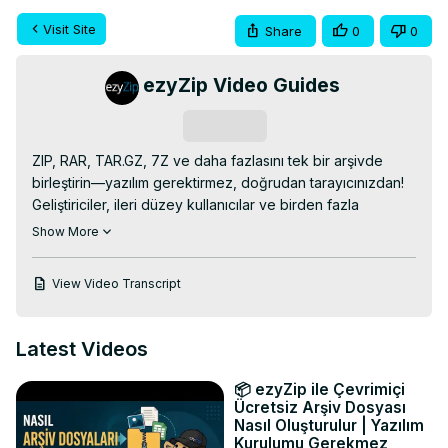
Visit Site
Share
0
0
ezyZip Video Guides
Subscribe
ZIP, RAR, TAR.GZ, 7Z ve daha fazlasını tek bir arşivde 
birleştirin—yazılım gerektirmez, doğrudan tarayıcınızdan! 
Geliştiriciler, ileri düzey kullanıcılar ve birden fazla 
sıkıştırılmış dosyayı yöneten herkes için mükemmel.

Show More
👉 Buradan deneyin:
 https://www.ezyzip.com/merge-
archive-tr.html
View Video Transcript
Nasıl çalışır:

- Birden fazla dosya seçmek için "Birleştirilecek arşiv 
dosyalarını seçin" seçeneğine tıklayın VEYA dosyaları 
Latest Videos
doğrudan ezyZip'e sürükleyip bırakın.

- (İsteğe bağlı) "Birleştir"in yanındaki aşağı ok simgesine 
📦 ezyZip ile Çevrimiçi
tıklayarak istediğiniz sıkıştırma seviyesini ayarlayın.

Ücretsiz Arşiv Dosyası
- "Birleştir"e tıklayın. ezyZip, seçtiğiniz arşivlerden tüm 
Nasıl Oluşturulur | Yazılım
Kurulumu Gerekmez
dosyaları çıkaracak ve tek bir arşivde birleştirecektir.
