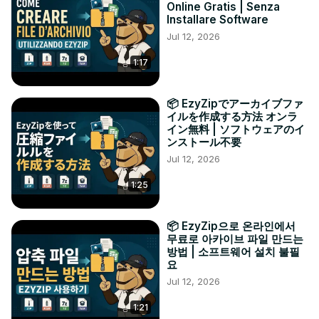
Online Gratis | Senza
Installare Software
Jul 12, 2026
1:17
📦 EzyZipでアーカイブファ
イルを作成する方法 オンラ
イン無料 | ソフトウェアのイ
ンストール不要
Jul 12, 2026
1:25
📦 EzyZip으로 온라인에서
무료로 아카이브 파일 만드는
방법 | 소프트웨어 설치 불필
요
Jul 12, 2026
1:21