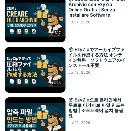
Archivio con EzyZip
Online Gratis | Senza
Installare Software
Jul 12, 2026
1:17
📦 EzyZipでアーカイブファ
イルを作成する方法 オンラ
イン無料 | ソフトウェアのイ
ンストール不要
Jul 12, 2026
1:25
📦 EzyZip으로 온라인에서
무료로 아카이브 파일 만드는
방법 | 소프트웨어 설치 불필
요
Jul 12, 2026