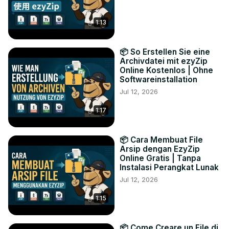
1:13
📦 So Erstellen Sie eine
Archivdatei mit ezyZip
Online Kostenlos | Ohne
Softwareinstallation
Jul 12, 2026
1:17
📦 Cara Membuat File
Arsip dengan EzyZip
Online Gratis | Tanpa
Instalasi Perangkat Lunak
Jul 12, 2026
1:15
📦 Come Creare un File di