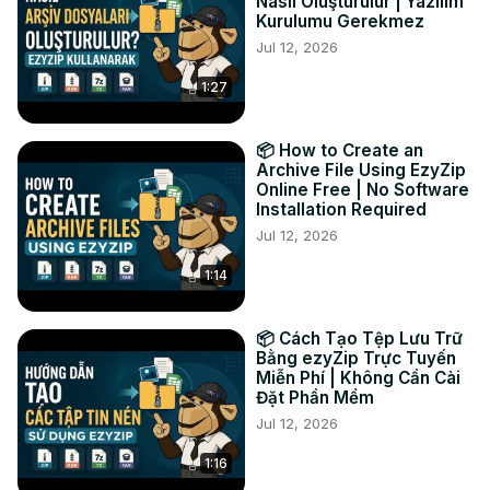
FACEBOOK:
 https://www.facebook.com/ezyzip/
Nasıl Oluşturulur | Yazılım
Kurulumu Gerekmez
LINKEDIN:
 https://www.linkedin.com/showcase/ezyzip/
Jul 12, 2026
PINTEREST:
 https://www.pinterest.com.au/ezyzip
1:27
📦 How to Create an
Archive File Using EzyZip
Online Free | No Software
Installation Required
Jul 12, 2026
1:14
📦 Cách Tạo Tệp Lưu Trữ
Bằng ezyZip Trực Tuyến
Miễn Phí | Không Cần Cài
Đặt Phần Mềm
Jul 12, 2026
1:16