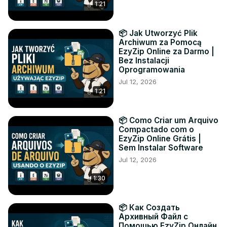
1:21
📦 Jak Utworzyć Plik
Archiwum za Pomocą
EzyZip Online za Darmo |
Bez Instalacji
Oprogramowania
Jul 12, 2026
1:21
📦 Como Criar um Arquivo
Compactado com o
EzyZip Online Grátis |
Sem Instalar Software
Jul 12, 2026
1:30
📦 Как Создать
Архивный Файл с
Помощью EzyZip Онлайн