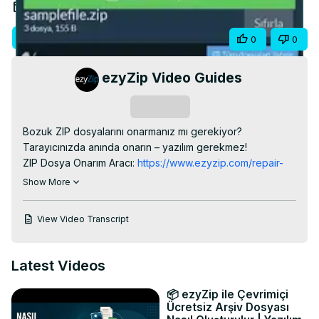
Video
Jan 12, 2026
Visit Site
Share
0
0
ezyZip Video Guides
Subscribe
Bozuk ZIP dosyalarını onarmanız mı gerekiyor? 
Tarayıcınızda anında onarın – yazılım gerekmez!

ZIP Dosya Onarım Aracı:
 https://www.ezyzip.com/repair-
zip-tr.html
Show More
HIZLI 4 Adım:

"ZIP dosyasını seçin"

View Video Transcript
Araç, hasarlı arşivi otomatik olarak onarır

"Onarılan dosyaları önizleyin"

"Kaydet" → Onarılan ZIP dosyasını indirin

Latest Videos
#ZIPOnarımı #VeriKurtarma #DosyaOnarımı #ArşivOnarımı 
#Teknikİpuçları #KısaVideolar

📦 ezyZip ile Çevrimiçi
TWITTER: 
https://twitter.com/ezyZip
Ücretsiz Arşiv Dosyası