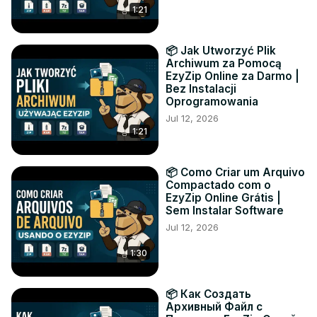
1:21
📦 Jak Utworzyć Plik
Archiwum za Pomocą
EzyZip Online za Darmo |
Bez Instalacji
Oprogramowania
Jul 12, 2026
1:21
📦 Como Criar um Arquivo
Compactado com o
EzyZip Online Grátis |
Sem Instalar Software
Jul 12, 2026
1:30
📦 Как Создать
Архивный Файл с