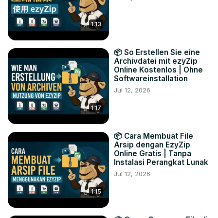
1:13
📦 So Erstellen Sie eine
Archivdatei mit ezyZip
Online Kostenlos | Ohne
Softwareinstallation
Jul 12, 2026
1:17
📦 Cara Membuat File
Arsip dengan EzyZip
Online Gratis | Tanpa
Instalasi Perangkat Lunak
Jul 12, 2026
1:15