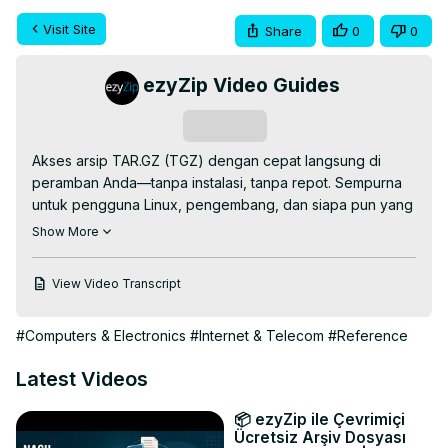
Visit Site
Share
0
0
ezyZip Video Guides
Subscribe
Akses arsip TAR.GZ (TGZ) dengan cepat langsung di 
peramban Anda—tanpa instalasi, tanpa repot. Sempurna 
untuk pengguna Linux, pengembang, dan siapa pun yang 
membutuhkan ekstraksi instan!

Show More
Ekstraktor TAR.GZ Online GRATIS:
https://www.ezyzip.com/id-tar-gz.html
View Video Transcript
PROSES 2 LANGKAH MUDAH:

-Klik "Pilih file tar.gz untuk dibuka" dan pilih arsip Anda 
#Computers & Electronics
#Internet & Telecom
#Reference
(ekstraksi dimulai secara otomatis).

-Tekan tombol hijau "Simpan" untuk mengunduh file apa 
Latest Videos
pun yang Anda butuhkan.

Sesederhana itu 🐵

📦 ezyZip ile Çevrimiçi
Mengapa repot-repot menggunakan alat baris perintah 
Ücretsiz Arşiv Dosyası
atau perangkat lunak yang rumit jika Anda dapat 