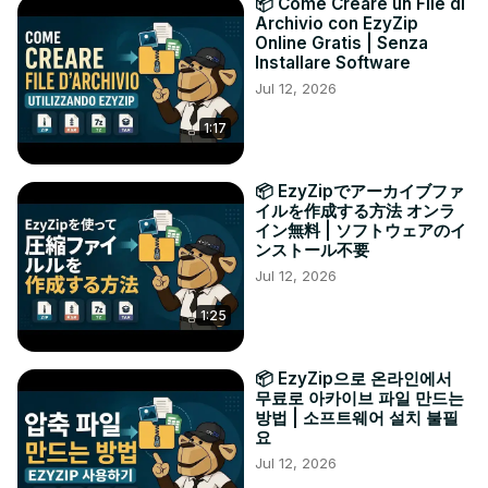
📦 Come Creare un File di
Archivio con EzyZip
Online Gratis | Senza
Installare Software
Jul 12, 2026
1:17
📦 EzyZipでアーカイブファ
イルを作成する方法 オンラ
イン無料 | ソフトウェアのイ
ンストール不要
Jul 12, 2026
1:25
📦 EzyZip으로 온라인에서
무료로 아카이브 파일 만드는
방법 | 소프트웨어 설치 불필
요
Jul 12, 2026