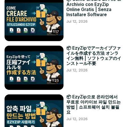
Archivio con EzyZip
Online Gratis | Senza
Installare Software
Jul 12, 2026
1:17
📦 EzyZipでアーカイブファ
イルを作成する方法 オンラ
イン無料 | ソフトウェアのイ
ンストール不要
Jul 12, 2026
1:25
📦 EzyZip으로 온라인에서
무료로 아카이브 파일 만드는
방법 | 소프트웨어 설치 불필
요
Jul 12, 2026