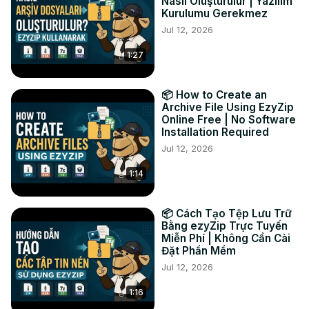
3. Nhấp vào "Xem trước" để kiểm tra chất lượng, sau đó 
Nasıl Oluşturulur | Yazılım
Kurulumu Gerekmez
nhấp vào "Lưu" để tải xuống hình ảnh PNG mới của bạn

Jul 12, 2026
Tại sao chuyển đổi WEBP sang PNG? PNG cung cấp khả 
năng tương thích rộng hơn trên các thiết bị và phần mềm, 
1:27
nén không mất dữ liệu cho chất lượng cao, và hỗ trợ phổ 
biến cho độ trong suốt. Hoàn hảo khi bạn cần khả năng 
tương thích tối đa!

📦 How to Create an
#webpsangpng #chuyểnđổihìnhảnh #bộchuyểnđổiwebp 
Archive File Using EzyZip
Online Free | No Software
#chuyểnđổipng #bộchuyểnđổitrựctuyến 
Installation Required
#địnhdạnghìnhảnh #ezyzip #chuyểnđổitệp

Jul 12, 2026
Kết nối với chúng tôi:

Twitter:
 https://twitter.com/ezyzip
1:14
Facebook:
 https://www.facebook.com/ezyzip/
LinkedIn:
 https://www.linkedin.com/showcase/ezyzip/
Pinterest:
 https://www.pinterest.com.au/ezyzip/
📦 Cách Tạo Tệp Lưu Trữ
Bằng ezyZip Trực Tuyến
Miễn Phí | Không Cần Cài
Đặt Phần Mềm
Jul 12, 2026
1:16