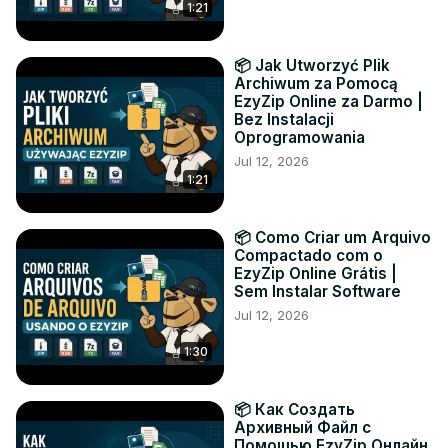
1:21
📦 Jak Utworzyć Plik
Archiwum za Pomocą
EzyZip Online za Darmo |
Bez Instalacji
Oprogramowania
Jul 12, 2026
1:21
📦 Como Criar um Arquivo
Compactado com o
EzyZip Online Grátis |
Sem Instalar Software
Jul 12, 2026
1:30
📦 Как Создать
Архивный Файл с
Помощью EzyZip Онлайн