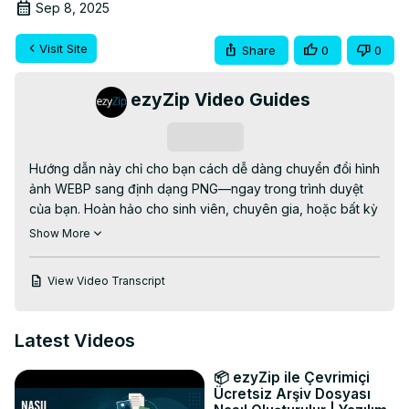
Sep 8, 2025
Visit Site
Share
0
0
ezyZip Video Guides
Subscribe
Hướng dẫn này chỉ cho bạn cách dễ dàng chuyển đổi hình 
ảnh WEBP sang định dạng PNG—ngay trong trình duyệt 
của bạn. Hoàn hảo cho sinh viên, chuyên gia, hoặc bất kỳ 
ai cần làm việc với các định dạng hình ảnh khác nhau!

Show More
Công cụ Chuyển đổi WEBP sang PNG Trực tuyến MIỄN 
PHÍ:
View Video Transcript
https://www.ezyzip.com/vi-webp-png.html
QUÁ TRÌNH 3 BƯỚC ĐƠN GIẢN:

1. Tải lên tệp WEBP của bạn – nhấp vào "Chọn tệp WEBP 
Latest Videos
để chuyển đổi" hoặc kéo và thả vào hộp

2. Nhấp vào "Chuyển đổi sang PNG" và để quá trình 
📦 ezyZip ile Çevrimiçi
chuyển đổi thực hiện công việc của nó

Ücretsiz Arşiv Dosyası