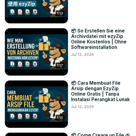
1:13
📦 So Erstellen Sie eine
Archivdatei mit ezyZip
Online Kostenlos | Ohne
Softwareinstallation
Jul 12, 2026
1:17
📦 Cara Membuat File
Arsip dengan EzyZip
Online Gratis | Tanpa
Instalasi Perangkat Lunak
Jul 12, 2026
1:15
📦 Come Creare un File di